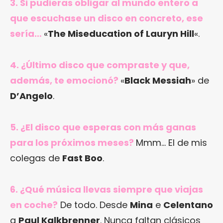
3. Si pudieras obligar al mundo entero a
que escuchase un disco en concreto, ese
sería…
«
The Miseducation of Lauryn Hill
«.
4. ¿Último disco que compraste y que,
además, te emocionó?
«
Black Messiah
» de
D’Angelo
.
5. ¿El disco que esperas con más ganas
para los próximos meses?
Mmm… El de mis
colegas de
Fast Boo
.
6. ¿Qué música llevas siempre que viajas
en coche?
De todo. Desde
Mina
e
Celentano
a
Paul Kalkbrenner
. Nunca faltan clásicos