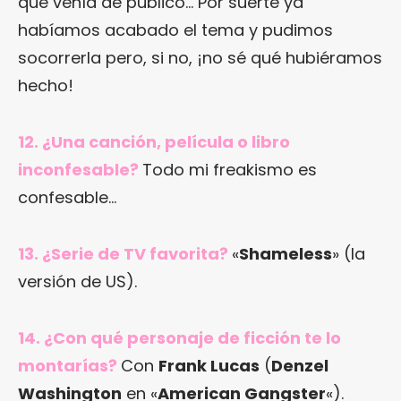
que venía de público… Por suerte ya
habíamos acabado el tema y pudimos
socorrerla pero, si no, ¡no sé qué hubiéramos
hecho!
12. ¿Una canción, película o libro
inconfesable?
Todo mi freakismo es
confesable…
13. ¿Serie de TV favorita?
«
Shameless
» (la
versión de US).
14. ¿Con qué personaje de ficción te lo
montarías?
Con
Frank Lucas
(
Denzel
Washington
en «
American Gangster
«).