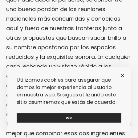
una buena porción de las reuniones
nacionales más concurridas y conocidas
aquí y fuera de nuestras fronteras junto a
otras propuestas que buscan sacar brillo a
su nombre apostando por los espacios
reducidos y la exquisitez sonora. En cualquier
caso, echando un vistazo rápido a los
eventos que les presentaremos a
Utilizamos cookies para asegurar que
continuación, hay un par de elementos que
damos la mejor experiencia al usuario
actúan como nexo de unión entre varios de
en nuestra web. Si sigues utilizando este
sitio asumiremos que estás de acuerdo.
ellos independientemente de su aforo y
configuración: el mar y la playa. Suena a
OK
tópico, de acuerdo… Pero, oigan, no hay nada
mejor que combinar esos dos ingredientes