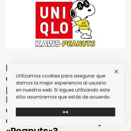
Por fin parece inminente
que Uniqlo abra su
Utilizamos cookies para asegurar que
damos la mejor experiencia al usuario
primera tienda en
en nuestra web. Si sigues utilizando este
Barcelona… ¿Podremos
sitio asumiremos que estás de acuerdo.
comprar allá la colección
OK
de Kaws en homenaje a
«Peanuts»?