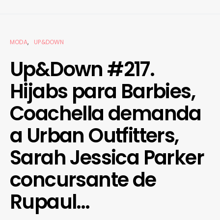
MODA
UP&DOWN
Up&Down #217.
Hijabs para Barbies,
Coachella demanda
a Urban Outfitters,
Sarah Jessica Parker
concursante de
Rupaul…