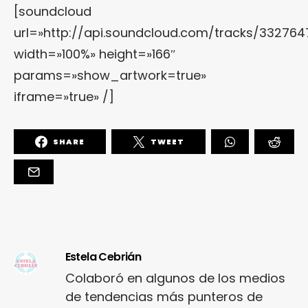
[soundcloud
url=»http://api.soundcloud.com/tracks/332764
width=»100%» height=»166″
params=»show_artwork=true»
iframe=»true» /]
SHARE
TWEET
Estela Cebrián
Colaboró en algunos de los medios
de tendencias más punteros de