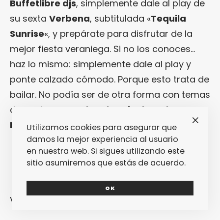
Buffetlibre djs
, simplemente dale al play de
su sexta
Verbena
, subtitulada «
Tequila
Sunrise
«, y prepárate para disfrutar de la
mejor fiesta veraniega. Si no los conoces…
haz lo mismo: simplemente dale al play y
ponte calzado cómodo. Porque esto trata de
bailar. No podía ser de otra forma con temas
de gente como
The Chemical Brothers
,
Round Table Knights
o
Miami Horror
.
Utilizamos cookies para asegurar que
damos la mejor experiencia al usuario
en nuestra web. Si sigues utilizando este
sitio asumiremos que estás de acuerdo.
OK
Verbena 6: Tequila Sunrise
by
Buffetlibre