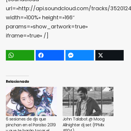
url=»http://api.soundcloud.com/tracks/352012
width=»100%» height=»166″
params=»show_artwork=true»
iframe=»true» /]
Relacionado
6 sesiones de djs que
John Talabot @ Moog
pinchan en el Paraíso 2019
Allnighter dj set (FPMix
y que te harán tocar el
#104)