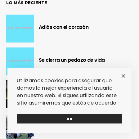
LO MÁS RECIENTE
Adiós con el corazón
Se cierra un pedazo de vida
Utilizamos cookies para asegurar que
damos la mejor experiencia al usuario
OUR Fest 2024 convirtió a Ourense en
en nuestra web. Si sigues utilizando este
la capital del Cool Britannia
sitio asumiremos que estás de acuerdo.
OK
Nuestra crónica confirma que Paredes
de Coura 2024 no fue un festival, sino
un Couraíso