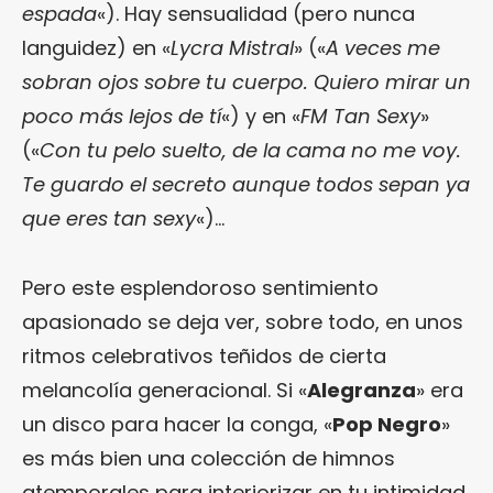
espada
«). Hay sensualidad (pero nunca
languidez) en «
Lycra Mistral
» («
A veces me
sobran ojos sobre tu cuerpo. Quiero mirar un
poco más lejos de tí
«) y en «
FM Tan Sexy
»
(«
Con tu pelo suelto, de la cama no me voy.
Te guardo el secreto aunque todos sepan ya
que eres tan sexy
«)…
Pero este esplendoroso sentimiento
apasionado se deja ver, sobre todo, en unos
ritmos celebrativos teñidos de cierta
melancolía generacional. Si «
Alegranza
» era
un disco para hacer la conga, «
Pop Negro
»
es más bien una colección de himnos
atemporales para interiorizar en tu intimidad