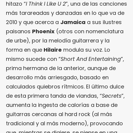
hitazo “
I Think I Like U 2
”, una de las canciones
más tarareadas y danzadas en lo que va de
2010 y que acerca a
Jamaica
a sus ilustres
paisanos
Phoenix
(otros con nomenclatura
de urbe), por la melodía guitarrera y la
forma en que
Hilaire
modula su voz. Lo
mismo sucede con “
Short And Entertaining
”,
prima hermana de la anterior, aunque de
desarrollo más arriesgado, basado en
calculados quiebros rítmicos. El último dulce
de esta primera tanda de viandas, “
Secrets
”,
aumenta la ingesta de calorías a base de
guitarras cercanas al hard rock (al más
tradicional y al más moderno), provocando
que, mientras se digiere, se piense en una