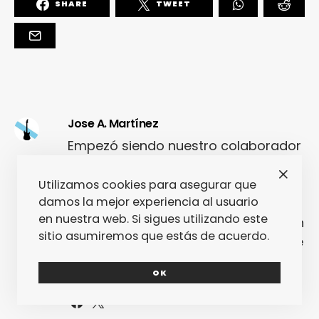
SHARE
TWEET
Jose A. Martínez
Empezó siendo nuestro colaborador
estrella en Galicia... Y ha acabado
por coordinar su propia facción de
Utilizamos cookies para asegurar que
damos la mejor experiencia al usuario
FPM en el norte de la península. Es lo
en nuestra web. Si sigues utilizando este
que pasa cuando la música no es un
sitio asumiremos que estás de acuerdo.
hobby, sino una pasión: Jose escribe
a corazón abierto. ¿Cuántos
OK
periodistas pueden decir lo mismo?