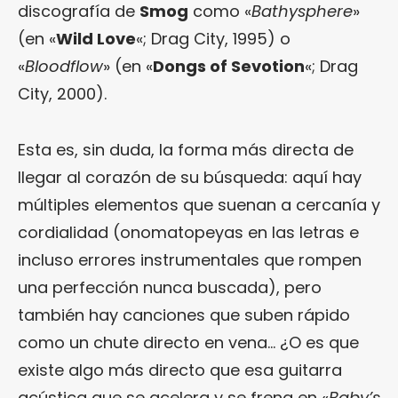
discografía de
Smog
como «
Bathysphere
»
(en «
Wild Love
«; Drag City, 1995) o
«
Bloodflow
» (en «
Dongs of Sevotion
«; Drag
City, 2000).
Esta es, sin duda, la forma más directa de
llegar al corazón de su búsqueda: aquí hay
múltiples elementos que suenan a cercanía y
cordialidad (onomatopeyas en las letras e
incluso errores instrumentales que rompen
una perfección nunca buscada), pero
también hay canciones que suben rápido
como un chute directo en vena… ¿O es que
existe algo más directo que esa guitarra
acústica que se acelera y se frena en «
Baby’s