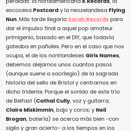
perdidas: la norteamericana
K Records
, la
escocesa
Postcard
y la neozelandesa
Flying
Nun
. Más tarde llegaría
Sarah Records
para
dar el impulso final a aquel pop amateur
primigenio, basado en el DIY, que todavía
gateaba en pañales. Pero en el caso que nos
ocupa, el de los norirlandeses
Girls Names
,
debemos alejarnos unos cuantos pasos
(aunque suene a sacrilegio) de la sagrada
historia del sello de Bristol y centrarnos en
dicho tridente. Porque el sonido de este trío
de Belfast (
Cathal Cully
, voz y guitarra;
Claire Miskimmin
, bajo y coros; y
Neil
Brogan
, batería) se acerca más bien -con
sigilo y gran acierto- a los tiempos en los