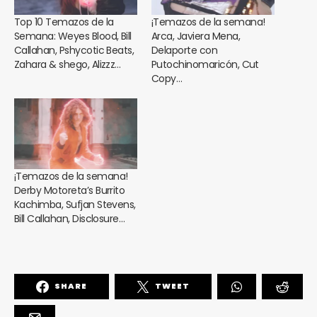
Top 10 Temazos de la
¡Temazos de la semana!
Semana: Weyes Blood, Bill
Arca, Javiera Mena,
Callahan, Pshycotic Beats,
Delaporte con
Zahara & shego, Alizzz…
Putochinomaricón, Cut
Copy…
¡Temazos de la semana!
Derby Motoreta’s Burrito
Kachimba, Sufjan Stevens,
Bill Callahan, Disclosure…
SHARE
TWEET