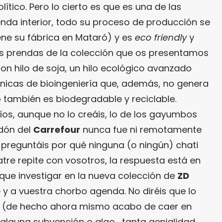
ítico. Pero lo cierto es que es una de las
da interior, todo su proceso de producción se
ene su fábrica en Mataró) y es
eco friendly
y
as prendas de la colección que os presentamos
n hilo de soja, un hilo ecológico avanzado
nicas de bioingeniería que, además, no genera
 también es biodegradable y reciclable.
íos, aunque no lo creáis, lo de los gayumbos
dón del
Carrefour
nunca fue ni remotamente
os preguntáis por qué ninguna (o ningún) chati
atre repite con vosotros, la respuesta está en
í que investigar en la nueva colección de
ZD
 y a vuestra chorbo agenda. No diréis que lo
al (de hecho ahora mismo acabo de caer en
alguna subvención o algo… tanta genialidad