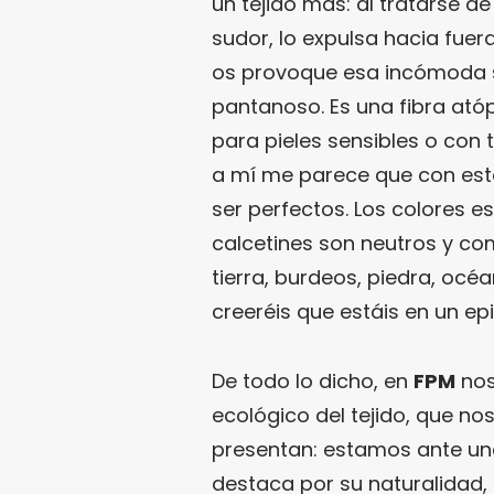
un tejido más: al tratarse d
sudor, lo expulsa hacia fuer
os provoque esa incómoda 
pantanoso. Es una fibra ató
para pieles sensibles o con 
a mí me parece que con esto
ser perfectos. Los colores e
calcetines son neutros y co
tierra, burdeos, piedra, océ
creeréis que estáis en un ep
De todo lo dicho, en
FPM
nos
ecológico del tejido, que no
presentan: estamos ante una 
destaca por su naturalidad, 