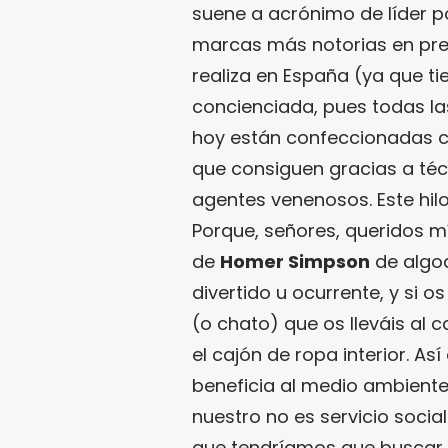
suene a acrónimo de líder pol
marcas más notorias en pren
realiza en España (ya que ti
concienciada, pues todas l
hoy están confeccionadas co
que consiguen gracias a téc
agentes venenosos. Este hilo
Porque, señores, queridos m
de
Homer Simpson
de algo
divertido u ocurrente, y si 
(o chato) que os lleváis al c
el cajón de ropa interior. As
beneficia al medio ambiente
nuestro no es servicio soci
que tendríamos que buscar 