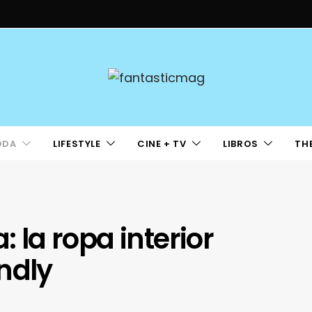
ODA
LIFESTYLE
CINE + TV
LIBROS
TH
: la ropa interior
ndly