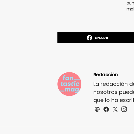
aun
mol
SHARE
Redacción
La redacción d
nosotros puede
que lo ha escr