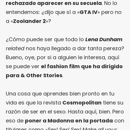
rechazado aparecer en su secuela
. No lo
entendemos: ¿dijo que sí a «
GTA IV
» pero no
a «
Zoolander 2
«?
¿Cómo puede ser que todo lo
Lena Dunham
related
nos haya llegado a dar tanta pereza?
Bueno, oye, por si a alguien le interesa, aquí
se puede ver
el fashion film que ha dirigido
para & Other Stories
.
Una cosa que aprendes bien pronto en tu
vida es que la revista
Cosmopolitan
tiene su
razón de ser en el sexo. Hasta aquí, bien. Pero
eso de
poner a Madonna en la portada
con
titulares como «
Sex! Sex! Sex! Make all your