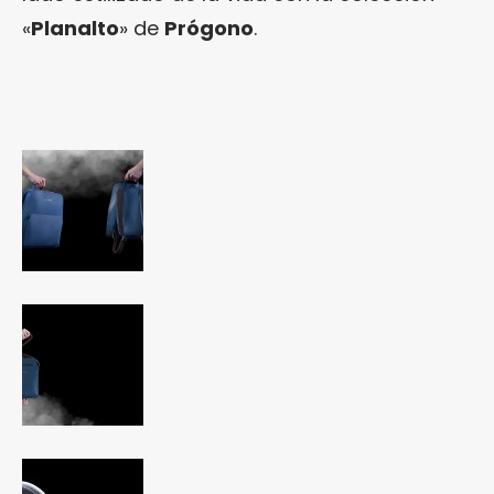
«
Planalto
» de
Prógono
.