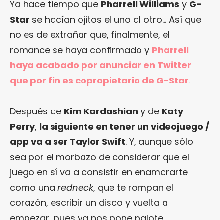
Ya hace tiempo que
Pharrell Williams
y
G-
Star
se hacían ojitos el uno al otro… Así que
no es de extrañar que, finalmente, el
romance se haya confirmado y
Pharrell
haya acabado por anunciar en Twitter
que por fin es copropietario de G-Star
.
Después de
Kim Kardashian
y de
Katy
Perry
,
la siguiente en tener un videojuego /
app va a ser Taylor Swift
. Y, aunque sólo
sea por el morbazo de considerar que el
juego en sí va a consistir en enamorarte
como una
redneck
, que te rompan el
corazón, escribir un disco y vuelta a
empezar, pues ya nos pone palote.