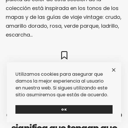
colección está inspirada en los tonos de los
mapas y de las guías de viaje vintage: crudo,
amarillo dorado, rosa, verde parque, ladrillo,
escarcha…
En Nice Things mini
Utilizamos cookies para asegurar que
damos la mejor experiencia al usuario
piensan que las niñas no
en nuestra web. Si sigues utilizando este
sitio asumiremos que estás de acuerdo.
tienen que vestir como los
OK
adultos, pero eso tampoco