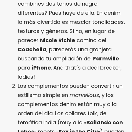
combines dos tonos de negro
diferentes? Pues huye de ella. En denim
lo más divertido es mezclar tonalidades,
texturas y géneros. Si no, en lugar de
parecer
Nicole Richie
camino del
Coachella
, parecerás una granjera
buscando tu ampliación del
Farmville
para
iPhone
. And that´s a deal breaker,
ladies!
Los complementos pueden convertir un
estilismo simple en
marvellous
, y los
complementos denim están muy a la
orden del día. Los collares folk, de
temática india (muy a lo «
Bailando con
Lobos
» meets «
Sex in the City
«) pueden