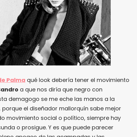
de Palma
qué look debería tener el movimiento
Sandro
a que nos diría que negro con
rista demagogo se me eche las manos a la
 porque el diseñador mallorquín sabe mejor
do movimiento social o político, siempre hay
cunda o prosigue. Y es que puede parecer
 pleno apogeo de las acampadas y las