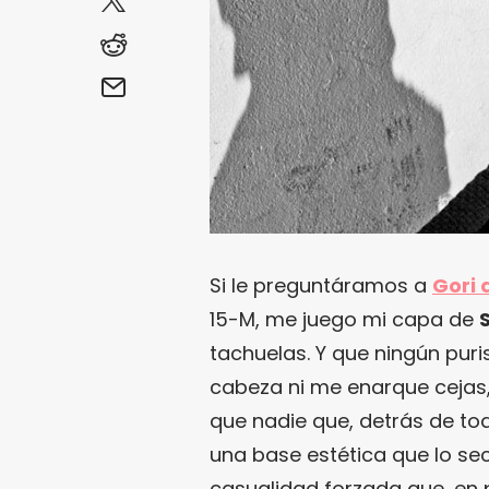
Si le preguntáramos a
Gori 
15-M, me juego mi capa de
tachuelas. Y que ningún pu
cabeza ni me enarque cejas,
que nadie que, detrás de to
una base estética que lo se
casualidad forzada que, en