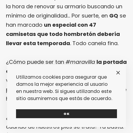
la hora de renovar su armario buscando un
mínimo de originalidad… Por suerte, en
GQ
se
han marcado
un especial con 47
camisetas que todo hombretón debería
llevar esta temporada
. Todo canela fina.
¿Cómo puede ser tan
#maravilla
la portada
de Vanity Fair con Robin Wright
? Bueno,
Utilizamos cookies para asegurar que
vale, que conste en acta que esto es una
damos la mejor experiencia al usuario
pregunta retórica porque cualquier cosa que
en nuestra web. Si sigues utilizando este
haga
Robin
va a ser pura
#maravilla
.
sitio asumiremos que estás de acuerdo.
OK
¿Por qué siempre apostamos sobre seguro
cuando de nuestros pies se trata? Ya basta.