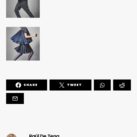
SHARE
TWEET
Raül De Tena