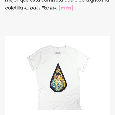
coletilla «
… but I like it!
«.
[
más
]