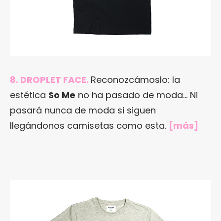
8. DROPLET FACE.
Reconozcámoslo: la
estética
So Me
no ha pasado de moda… Ni
pasará nunca de moda si siguen
llegándonos camisetas como esta.
[
más
]