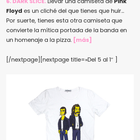
6. DARK SLICE.
Llevar una camiseta de
Pink
Floyd
es un cliché del que tienes que huir…
Por suerte, tienes esta otra camiseta que
convierte la mítica portada de la banda en
un homenaje a la pizza.
[
más
]
[/nextpage][nextpage title=»Del 5 al 1″ ]