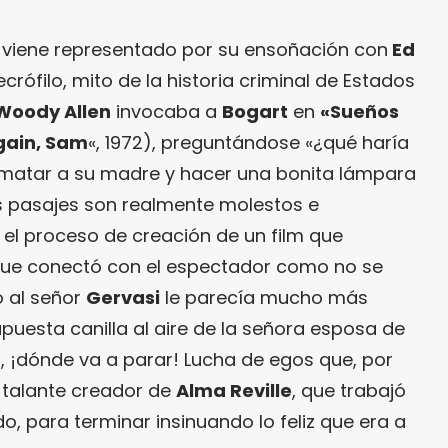
viene representado por su ensoñación con
Ed
crófilo, mito de la historia criminal de Estados
Woody Allen
invocaba a
Bogart
en
«Sueños
Again, Sam
«, 1972), preguntándose «¿qué haría
¿matar a su madre y hacer una bonita lámpara
os pasajes son realmente molestos e
 el proceso de creación de un film que
y que conectó con el espectador como no se
o al señor
Gervasi
le parecía mucho más
puesta canilla al aire de la señora esposa de
, ¡dónde va a parar! Lucha de egos que, por
n talante creador de
Alma Reville
, que trabajó
, para terminar insinuando lo feliz que era a