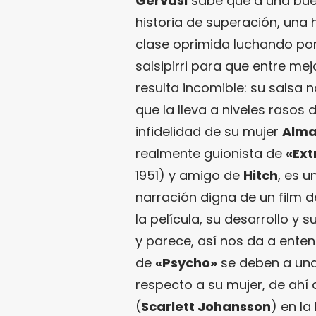
Gervasi
sabe que a una buen
historia de superación, una 
clase oprimida luchando por
salsipirri para que entre mej
resulta incomible: su salsa 
que la lleva a niveles rasos
infidelidad de su mujer
Alm
realmente guionista de
«Ext
1951) y amigo de
Hitch
, es u
narración digna de un film 
la película, su desarrollo 
y parece, así nos da a ente
de
«Psycho»
se deben a una
respecto a su mujer, de ahí
(
Scarlett Johansson
) en l