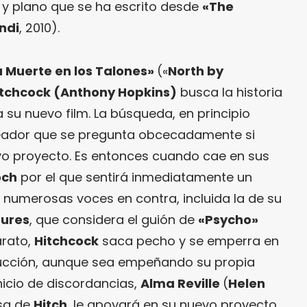
l y plano que se ha escrito desde
«The
ndi
, 2010).
a Muerte en los Talones»
(«
North by
itchcock (Anthony Hopkins)
busca la historia
a su nuevo film. La búsqueda, en principio
creador que se pregunta obcecadamente si
vo proyecto. Es entonces cuando cae en sus
och
por el que sentirá inmediatamente un
as numerosas voces en contra, incluida la de su
tures
, que considera el guión de
«
Psycho»
arato,
Hitchcock
saca pecho y se emperra en
ducción, aunque sea empeñando su propia
inicio de discordancias,
Alma Reville
(
Helen
sa de
Hitch
, le apoyará en su nuevo proyecto,