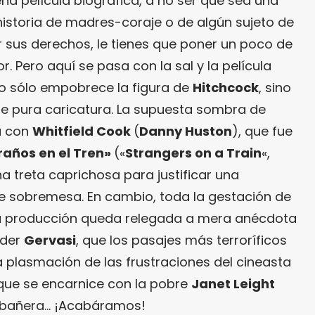
a película biográfica, a no ser que sea una
historia de madres-coraje o de algún sujeto de
 sus derechos, le tienes que poner un poco de
or. Pero aquí se pasa con la sal y la película
no sólo empobrece la figura de
Hitchcock
, sino
 de pura caricatura. La supuesta sombra de
a
con
Whitfield Cook
(
Danny Huston
), que fue
raños en el Tren»
(«
Strangers on a Train
«,
na treta caprichosa para justificar una
de sobremesa. En cambio, toda la gestación de
y su producción queda relegada a mera anécdota
nder
Gervasi
, que los pasajes más terroríficos
 plasmación de las frustraciones del cineasta
 que se encarnice con la pobre
Janet Leight
a bañera… ¡Acabáramos!