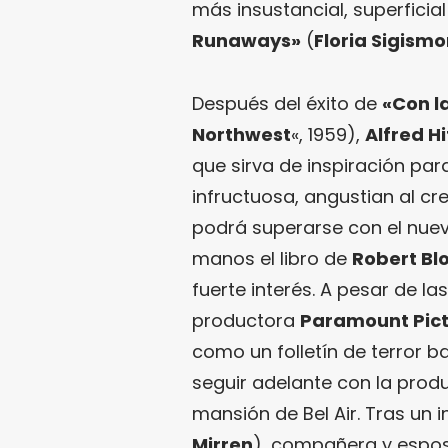
más insustancial, superficia
Runaways»
(
Floria Sigismo
Después del éxito de
«Con l
Northwest
«, 1959),
Alfred H
que sirva de inspiración par
infructuosa, angustian al 
podrá superarse con el nue
manos el libro de
Robert Bl
fuerte interés. A pesar de l
productora
Paramount Pic
como un folletín de terror b
seguir adelante con la pro
mansión de Bel Air. Tras un 
Mirren
), compañera y espo