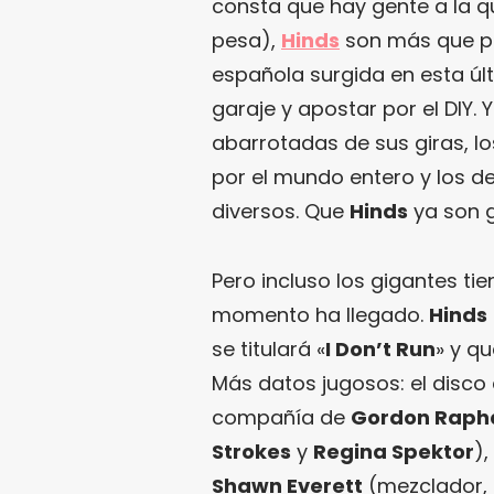
consta que hay gente a la q
pesa),
Hinds
son más que p
española surgida en esta úl
garaje y apostar por el DIY. 
abarrotadas de sus giras, los
por el mundo entero y los d
diversos. Que
Hinds
ya son g
Pero incluso los gigantes ti
momento ha llegado.
Hinds
se titulará «
I Don’t Run
» y qu
Más datos jugosos: el disco
compañía de
Gordon Raph
Strokes
y
Regina Spektor
)
Shawn Everett
(mezclador, 