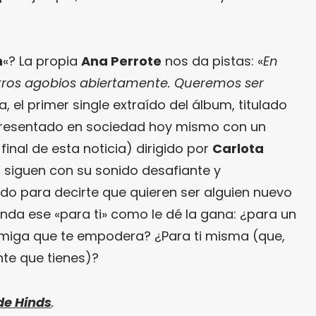
n
«? La propia
Ana Perrote
nos da pistas: «
En
ros agobios abiertamente. Queremos ser
a, el primer single extraído del álbum, titulado
presentado en sociedad hoy mismo con un
final de esta noticia) dirigido por
Carlota
s
siguen con su sonido desafiante y
o para decirte que quieren ser alguien nuevo
enda ese «para ti» como le dé la gana: ¿para un
miga que te empodera? ¿Para ti misma (que,
nte que tienes)?
de Hinds
.