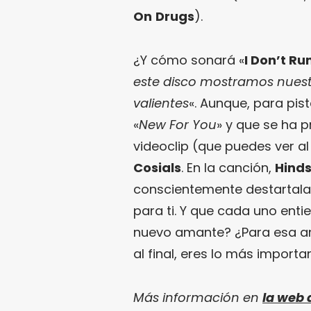
On
Drugs
).
¿Y cómo sonará «
I Don’t Ru
este disco mostramos nuest
valientes
«. Aunque, para pist
«
New For You
» y que se ha 
videoclip (que puedes ver al 
Cosials
. En la canción,
Hind
conscientemente destartalad
para ti. Y que cada uno enti
nuevo amante? ¿Para esa a
al final, eres lo más importa
Más información en
la web 