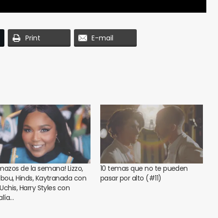
Print
E-mail
mazos de la semana! Lizzo,
10 temas que no te pueden
ibou, Hinds, Kaytranada con
pasar por alto (#11)
 Uchis, Harry Styles con
alía…