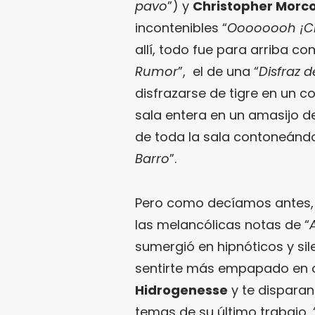
pavo
”) y
Christopher Mor
incontenibles “
Oooooooh ¡Cr
allí, todo fue para arriba 
Rumor
”, el de una “
Disfraz d
disfrazarse de tigre en un c
sala entera en un amasijo d
de toda la sala contoneándo
Barro
”.
Pero como decíamos antes, 
las melancólicas notas de “
sumergió en hipnóticos y sil
sentirte más empapado en o
Hidrogenesse
y te disparan
temas de su último trabajo, 