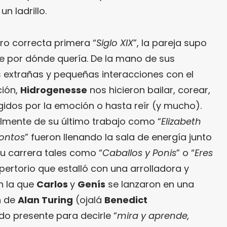
un ladrillo.
ro correcta primera “
Siglo XIX
”, la pareja supo
te por dónde quería. De la mano de sus
s extrañas y pequeñas interacciones con el
ción,
Hidrogenesse
nos hicieron bailar, corear,
gidos por la emoción o hasta reír (y mucho).
lmente de su último trabajo como “
Elizabeth
ontos
” fueron llenando la sala de energía junto
su carrera tales como “
Caballos y Ponis
” o “
Eres
epertorio que estalló con una arrolladora y
n la que
Carlos
y
Genís
se lanzaron en una
n de
Alan Turing
(ojalá
Benedict
o presente para decirle “
mira y aprende,