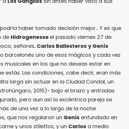
r a
Los Ganglios
sin antes haber visto a sus
 podría haber tomado decisión mejor… Y es que
lo de
Hidrogenesse
el pasado viernes 27 de
poco, señores
. Carlos Ballesteros
y Genís
ico barcelonés uno de esos mágicos y cada vez
musicales en los que no deseas estar en
que estás. Las condiciones, cabe decir, eran más
ita larga sin actuar en la Ciudad Condal, un
strohúngaro, 2015)- bajo el brazo y entradas
urado, pero aun así la excéntrica pareja se
ás de una vez a lo largo de la noche
s, que nos regalaron un
Genís
enfundado en
carne y unos
stilettos
, y un
Carlos
a medio