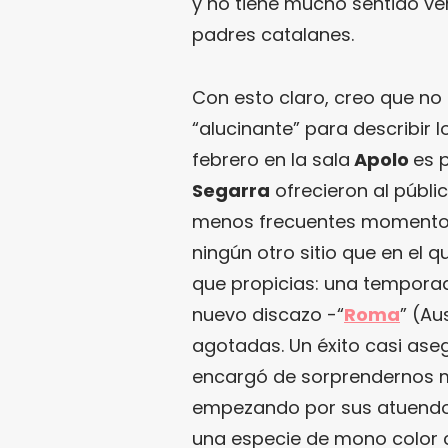
y no tiene mucho sentido ve
padres catalanes.
Con esto claro, creo que no
“alucinante” para describir 
febrero en la sala
Apolo
es 
Segarra
ofrecieron al públ
menos frecuentes momentos 
ningún otro sitio que en el 
que propicias: una temporad
nuevo discazo -“
Roma
” (Au
agotadas. Un éxito casi aseg
encargó de sorprendernos m
empezando por sus atuendo
una especie de mono color 