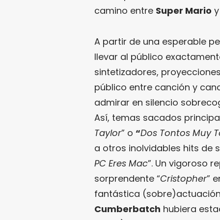
camino entre
Super Mario
y 
A partir de una esperable pe
llevar al público exactamen
sintetizadores, proyeccione
público entre canción y can
admirar en silencio sobreco
Así, temas sacados principa
Taylor
” o
“
Dos Tontos Muy T
a otros inolvidables hits de 
PC Eres Mac
”. Un vigoroso r
sorprendente “
Cristopher
” e
fantástica (sobre)actuació
Cumberbatch
hubiera estad