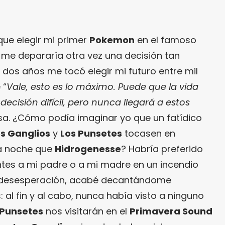
ue elegir mi primer
Pokemon
en el famoso
a me depararía otra vez una decisión tan
os años me tocó elegir mi futuro entre mil
 “
Vale, esto es lo máximo. Puede que la vida
cisión difícil, pero nunca llegará a estos
lusa. ¿Cómo podía imaginar yo que un fatídico
s Ganglios
y
Los Punsetes
tocasen en
a noche que
Hidrogenesse
? Habría preferido
antes a mi padre o a mi madre en un incendio
e desesperación, acabé decantándome
 al fin y al cabo, nunca había visto a ninguno
 Punsetes
nos visitarán en el
Primavera Sound