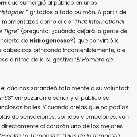
com
que sumergió al público en unos
istopher
!” gritados a todo pulmón. A partir de
con momentazos como el de “
That International
e Tigre
” (pregunta: ¿cuándo dejará la gente de
oncierto de
Hidrogenesse
?) que convirtió la
e cabecicas brincando inconteniblemente, o el
se a ritmo de la sugestiva “
El Hombre de
el dúo nos zarandeó totalmente a su voluntad:
A-68
” empezaron a sonar y el público se
enciosos bailes. Y cuando creías que no podías
las de sensaciones, sonidos y emociones, van
 directamente al corazón uno de los mejores
“
Escolta La Tempesta
”: “
Dins de la tempesta