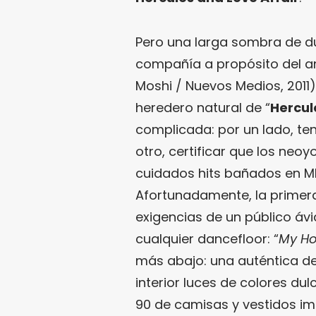
Pero una larga sombra de d
compañía a propósito del an
Moshi / Nuevos Medios, 2011)
heredero natural de “
Hercul
complicada: por un lado, ten
otro, certificar que los neo
cuidados hits bañados en M
Afortunadamente, la primera
exigencias de un público ávid
cualquier dancefloor: “
My H
más abajo: una auténtica de
interior luces de colores du
90 de camisas y vestidos impo