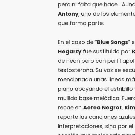
pero ni falta que hace… Aunq
Antony
, uno de los element
que forma parte.
En el caso de “
Blue Songs
” 
Hegarty
fue sustituido por
de neón pero con perfil apo
testosterona. Su voz se esc
mencionada unas líneas más a
piano apoyando el estribill
mullida base melódica. Fuer
recae en
Aerea Negrot
,
Kim
reparte las canciones azule
interpretaciones, sino por el 