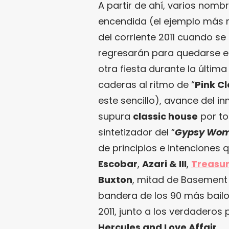
A partir de ahí, varios nom
encendida (el ejemplo más 
del corriente 2011 cuando se 
regresarán para quedarse e
otra fiesta durante la últim
caderas al ritmo de “
Pink C
este sencillo), avance del 
supura
classic house
por to
sintetizador del “
Gypsy Wo
de principios e intenciones 
Escobar
,
Azari & III
,
Treasur
Buxton
, mitad de
Basement
bandera de los 90 más bail
2011, junto a los verdaderos
Hercules and Love Affair
.