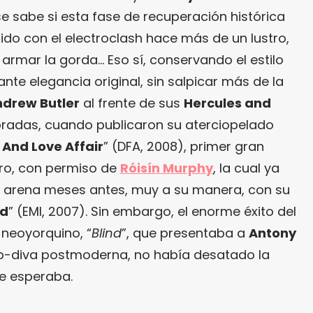
e sabe si esta fase de recuperación histórica
rido con el electroclash hace más de un lustro,
armar la gorda… Eso sí, conservando el estilo
lante elegancia original, sin salpicar más de la
drew Butler
al frente de sus
Hercules and
radas, cuando publicaron su aterciopelado
 And Love Affair
” (DFA, 2008), primer gran
ero, con permiso de
Róisín Murphy
, la cual ya
 arena meses antes, muy a su manera, con su
d
” (EMI, 2007). Sin embargo, el enorme éxito del
o neoyorquino, “
Blind
”, que presentaba a
Antony
o-diva postmoderna, no había desatado la
e esperaba.