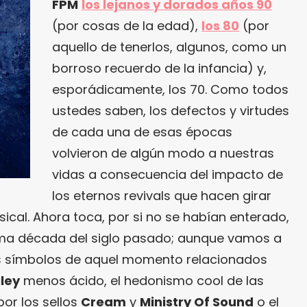
FPM
los lejanos y dorados años 90
(por cosas de la edad),
los 80
(por
aquello de tenerlos, algunos, como un
borroso recuerdo de la infancia) y,
esporádicamente, los 70. Como todos
ustedes saben, los defectos y virtudes
de cada una de esas épocas
volvieron de algún modo a nuestras
vidas a consecuencia del impacto de
los eternos revivals que hacen girar
ical. Ahora toca, por si no se habían enterado,
ltima década del siglo pasado; aunque vamos a
s símbolos de aquel momento relacionados
ley
menos ácido, el hedonismo cool de las
por los sellos
Cream
y
Ministry Of Sound
o el