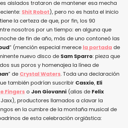
bres aislados trataron de mantener esa mecha
reciente:
Shit Robot
), pero no es hasta el inicio
tiene la certeza de que, por fin, los 90
ntre nosotros por un tiempo: en alguna que
a noche de fin de año, más de uno contoneó las
loud
” (mención especial merece
la portada
de
inminente nuevo disco de
Sam Sparro
: pieza que
dos sus poros y homenajea la línea de
man
” de
Crystal Waters
. Toda una declaración
que también podrían suscribir
Casxio
,
Eli
e Fingers
o
Jon Giovanni
(alias de
Felix
 Jaxx
), productores llamados a clavar la
ongos en la cumbre de la montaña musical de
 padrinos de esta celebración orgiástica: