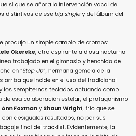
ue sí que se añora la intervención vocal de
os distintivos de ese
big single
y del álbum del
se produjo un simple cambio de cromos:
Kele Okereke
, otro aspirante a diosa nocturna
líneo trabajado en el gimnasio y henchido de
ucha en “
Step Up
”, hermana gemela de la
rriba que incide en el uso del tradicional
o y los sempiternos teclados actuando como
a de esa colaboración estelar, el protagonismo
 Ann Foxman
y
Shaun Wright
, trío que se
s con desiguales resultados, no por sus
bagaje final del tracklist. Evidentemente, la