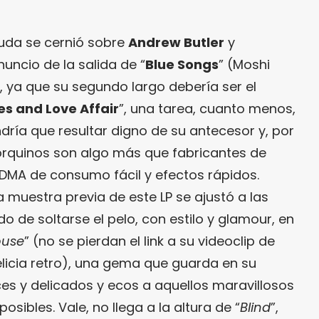
uda se cernió sobre
Andrew Butler
y
uncio de la salida de “
Blue Songs
” (Moshi
, ya que su segundo largo debería ser el
es and Love Affair
”, una tarea, cuanto menos,
dría que resultar digno de su antecesor y, por
yorquinos son algo más que fabricantes de
DMA de consumo fácil y efectos rápidos.
 muestra previa de este LP se ajustó a las
o de soltarse el pelo, con estilo y glamour, en
ouse
” (no se pierdan el link a su videoclip de
licia retro), una gema que guarda en su
lces y delicados y ecos a aquellos maravillosos
sibles. Vale, no llega a la altura de “
Blind
”,