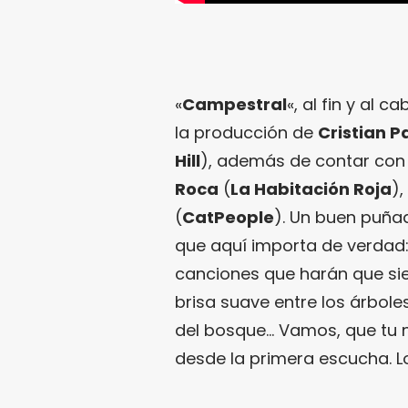
«
Campestral
«, al fin y al 
la producción de
Cristian Pa
Hill
), además de contar con
Roca
(
La Habitación Roja
),
(
CatPeople
). Un buen puñad
que aquí importa de verdad:
canciones que harán que sien
brisa suave entre los árbol
del bosque… Vamos, que tu n
desde la primera escucha. L