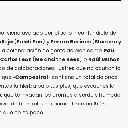
cabo, viene avalado por el sello inconfundible de
llejà
(
Fred i Son
) y
Ferran Resines
(
Blueberry
 la colaboración de gente de bien como
Pau
Carlos Leoz
(
Me and the Bees
) o
Raúl Muñoz
o de colaboraciones ilustres que no ocultan lo
 que «
Campestral
» contiene un total de once
tas la hierba bajo tus pies, que escuches la
es, que te invadan los aromas a verde y húmedo
ivel de buenrollismo aumente en un 150%
o que no es poco.