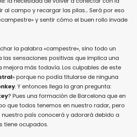
e: la necesidad de volver a conectar con la
ir al campo y recargar las pilas… Será por eso
«campestre» y sentir cómo el buen rollo invade
char la palabra «campestre», sino todo un
a las sensaciones positivas que implica una
sa mejora más todavía. Los culpables de este
tral
» porque no podía titularse de ninguna
Donkey
. Y entonces llega la gran pregunta:
key
? Pues una formación de Barcelona que en
po que todos tenemos en nuestro radar, pero
 nuestro país conocerá y adorará debido a
s tiene ocupados.