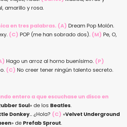
l, amarillo y rosa.
ica en tres palabras. (A)
Dream Pop Molón.
exy.
(C)
POP (me han sobrado dos).
(M)
Pe, O,
A)
Hago un arroz al horno buenísimo.
(P)
to.
(C)
No creer tener ningún talento secreto.
mundo entero a que escuchase un disco en
Rubber Soul
» de los
Beatles
.
ittle Donkey
… ¿Hola?
(C)
«
Velvet Underground
ueen
» de
Prefab Sprout
.