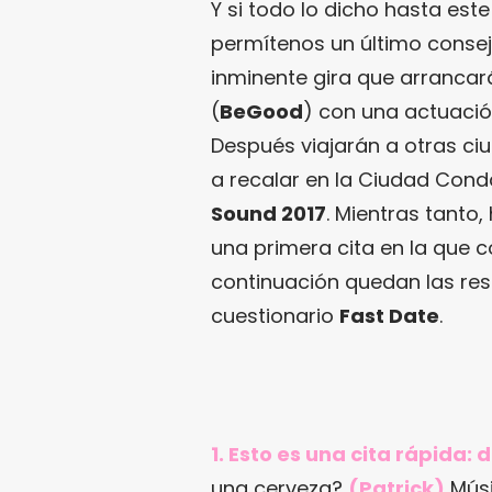
Y si todo lo dicho hasta est
permítenos un último consej
inminente gira que arrancar
(
BeGood
) con una actuaci
Después viajarán a otras ci
a recalar en la Ciudad Cond
Sound 2017
. Mientras tanto
una primera cita en la que c
continuación quedan las re
cuestionario
Fast Date
.
1. Esto es una cita rápida:
una cerveza?
(Patrick)
Músic