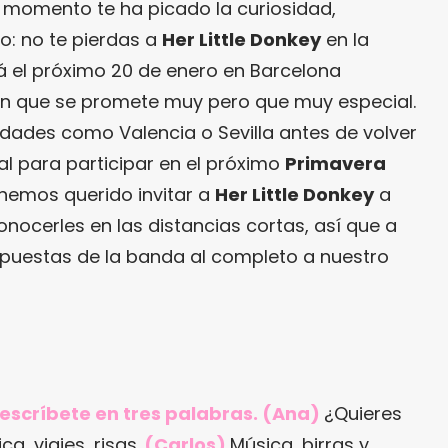
e momento te ha picado la curiosidad,
o: no te pierdas a
Her Little Donkey
en la
á el próximo 20 de enero en Barcelona
ón que se promete muy pero que muy especial.
udades como Valencia o Sevilla antes de volver
al para participar en el próximo
Primavera
, hemos querido invitar a
Her Little Donkey
a
onocerles en las distancias cortas, así que a
spuestas de la banda al completo a nuestro
 descríbete en tres palabras. (Ana)
¿Quieres
a, viajes, risas.
(Carlos)
Música, birras y