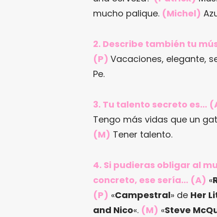
mucho palique.
(Michel)
Azu
2. Describe también tu mús
(P)
Vacaciones, elegante, s
Pe.
3. Tu talento secreto es… (
Tengo más vidas que un ga
(M)
Tener talento.
4. Si pudieras obligar al 
concreto, ese sería… (A)
«
(P)
«
Campestral
» de
Her L
and Nico
«.
(M)
«
Steve McQ