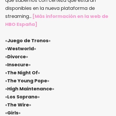
que sabemos con certeza que estarán
disponibles en la nueva plataforma de
streaming…
[Más información en
la web de
HBO España
]
«
Juego de Tronos
»
«
Westworld
»
«
Divorce
»
«
Insecure
»
«
The Night Of
»
«
The Young Pope
»
«
High Maintenance
»
«
Los
Soprano
»
«
The Wire
»
«
Girls
»