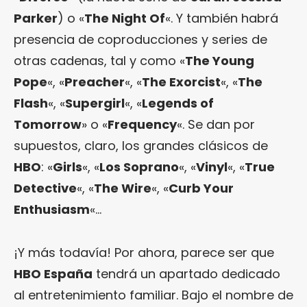
Parker
) o «
The Night Of
«. Y también habrá
presencia de coproducciones y series de
otras cadenas, tal y como «
The Young
Pope
«, «
Preacher
«, «
The Exorcist
«, «
The
Flash
«, «
Supergirl
«, «
Legends of
Tomorrow
» o «
Frequency
«. Se dan por
supuestos, claro, los grandes clásicos de
HBO
: «
Girls
«, «
Los Soprano
«, «
Vinyl
«, «
True
Detective
«, «
The Wire
«, «
Curb Your
Enthusiasm
«…
¡Y más todavía! Por ahora, parece ser que
HBO España
tendrá un apartado dedicado
al entretenimiento familiar. Bajo el nombre de