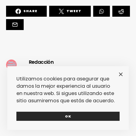
SHARE
TWEET
Redacción
La redacción de fantasticmag.es al
Utilizamos cookies para asegurar que
completo... Cualquiera de nosotros
damos la mejor experiencia al usuario
puede haber escrito este post, pero
en nuestra web. Si sigues utilizando este
seguro que el que lo ha escrito lo ha
sitio asumiremos que estás de acuerdo.
hecho con mucho amor.
OK