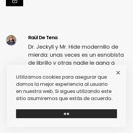
Raül De Tena
Dr. Jeckyll y Mr. Hide modernillo de
mierda: unas veces es un esnobista
de librillo y otras nadie le gana a
chabacano adicto a hablar de
Utilizamos cookies para asegurar que
drogas y pichas en sus textos. Su
damos la mejor experiencia al usuario
tarea al frente de fantasticmag
en nuestra web. Si sigues utilizando este
desde hace algunos años está
sitio asumiremos que estás de acuerdo.
empeorando esta esquizofrenia.
OK