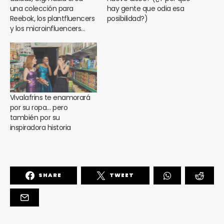
una colección para
hay gente que odia esa
Reebok, los plantfluencers
posibilidad?)
y los microinfluencers…
Vivalafrins te enamorará
por su ropa… pero
también por su
inspiradora historia
SHARE
TWEET