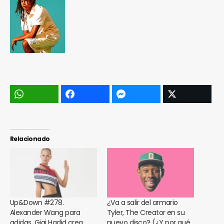
Relacionado
Up&Down #278.
¿Va a salir del armario
Alexander Wang para
Tyler, The Creator en su
adidas, Gigi Hadid crea
nuevo disco? (¿Y por qué