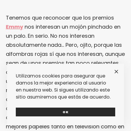
Tenemos que reconocer que los premios
Emmy
nos interesan un mojón pinchado en
un palo. En serio. No nos interesan
absolutamente nada… Pero, ojito, porque las
alfombras rojas sí que nos interesan, aunque
sean de unos premios tan poco relevantes
como estos. Al fin y al cabo, y aunque sea
Utilizamos cookies para asegurar que
una ceremonia un poco en territorio de
damos la mejor experiencia al usuario
nadie, siempre asegura una buena
en nuestra web. Si sigues utilizando este
sitio asumiremos que estás de acuerdo.
asistencia de estrellas televisivas dispuestas
a brillar y a que les hagan un poquito de
OK
caso, a ver si suena la flauta y les dan
mejores papeles tanto en televisión como en