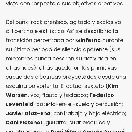
vista con respecto a sus objetivos creativos.
Del punk-rock arenisco, agitado y explosivo
al libertinaje estilístico. Así se describiría la
transición perpetrada por
Ginferno
durante
su último periodo de silencio aparente (sus
miembros nunca cesaron su actividad en
otras lides); atrás quedaron las primitivas
sacudidas eléctricas proyectadas desde una
esquina polvorienta. El actual sexteto (
Kim
Warsén
, voz, flauta y teclados;
Federico
Levenfeld
, batería-en-el-suelo y percusión;
Javier Díaz-Ena
, contrabajo y bajo eléctrico;
Dani Fletcher
, guitarra, sitar eléctrico y
sintetizadores; y
Dani Niño
y
Andrés Arregui
,