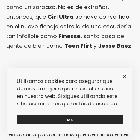
como un zarpazo. No es de extrañar,
entonces, que
Girl Ultra
se haya convertido
en el nuevo fichaje estrella de una escudería
tan infalible como
Finesse
, santa casa de
gente de bien como
Teen Flirt
y
Jesse Baez
.
Utilizamos cookies para asegurar que
https://youtu.be/PHDOKplE5-c
damos la mejor experiencia al usuario
en nuestra web. Si sigues utilizando este
sitio asumiremos que estás de acuerdo.
OK
De hecho, estos dos últimos nombres han
tenido una palabra más que definitiva en el