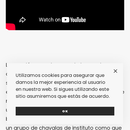
La canción es un temazo de tomo y lomo
que te mantiene en vilo continuamente con
Utilizamos cookies para asegurar que
damos la mejor experiencia al usuario
sus constantes cambios de paleta
en nuestra web. Si sigues utilizando este
emocional sonora. Y el vídeo, claro, acaba de
sitio asumiremos que estás de acuerdo.
redondear esa esquizofrenia presentando a
un
Childish Gambino
que tan pronto está
OK
bailando de forma aniñada y afeminada con
un grupo de chavalas de instituto como que