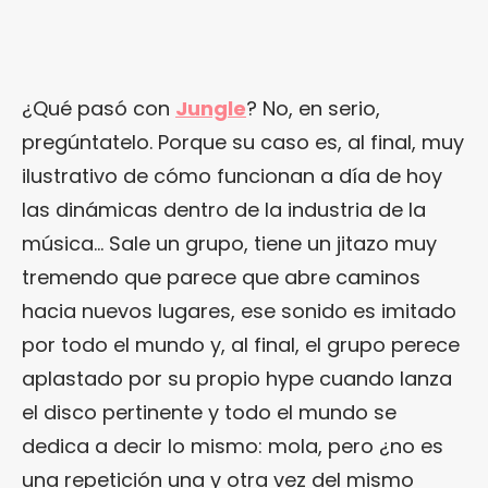
¿Qué pasó con
Jungle
? No, en serio,
pregúntatelo. Porque su caso es, al final, muy
ilustrativo de cómo funcionan a día de hoy
las dinámicas dentro de la industria de la
música… Sale un grupo, tiene un jitazo muy
tremendo que parece que abre caminos
hacia nuevos lugares, ese sonido es imitado
por todo el mundo y, al final, el grupo perece
¿Te gusta fantasticmag.es?
aplastado por su propio hype cuando lanza
Pues, ahora que esta web está inactiva,
el disco pertinente y todo el mundo se
puede interesarte que la aventura
dedica a decir lo mismo: mola, pero ¿no es
continúa en
sinceramente.cc
.
una repetición una y otra vez del mismo