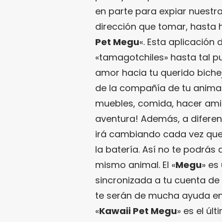
en parte para expiar nuestr
dirección que tomar, hasta h
Pet Megu
«. Esta aplicación
«tamagotchiles» hasta tal p
amor hacia tu querido biche
de la compañía de tu animal
muebles, comida, hacer amig
aventura! Además, a diferenc
irá cambiando cada vez que
la batería. Así no te podrás
mismo animal. El «
Megu
» es
sincronizada a tu cuenta de
te serán de mucha ayuda en 
«
Kawaii Pet Megu
» es el úl