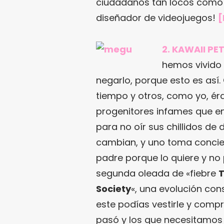
ciudadanos tan locos como e
diseñador de videojuegos!
[
2. KAWAII PE
hemos vivido
negarlo, porque esto es así
tiempo y otros, como yo, ér
progenitores infames que e
para no oír sus chillidos de
cambian, y uno toma concien
padre porque lo quiere y no
segunda oleada de «fiebre
Society
«, una evolución con
este podías vestirle y comp
pasó y los que necesitamos 