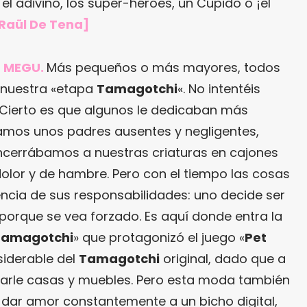
l adivino, los super-héroes, un Cupido o ¡el
Raül De Tena]
T MEGU.
Más pequeños o más mayores, todos
 nuestra «etapa
Tamagotchi
«. No intentéis
. Cierto es que algunos le dedicaban más
amos unos padres ausentes y negligentes,
ncerrábamos a nuestras criaturas en cajones
 dolor y de hambre. Pero con el tiempo las cosas
cia de sus responsabilidades: uno decide ser
 porque se vea forzado. Es aquí donde entra la
Tamagotchi
» que protagonizó el juego «
Pet
siderable del
Tamagotchi
original, dado que a
rarle casas y muebles. Pero esta moda también
dar amor constantemente a un bicho digital,