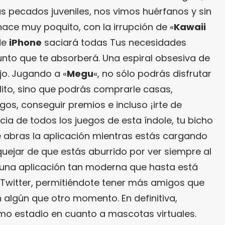
as pecados juveniles, nos vimos huérfanos y sin
ace muy poquito, con la irrupción de «
Kawaii
 de
iPhone
saciará todas Tus necesidades
unto que te absorberá. Una espiral obsesiva de
jo. Jugando a «
Megu
«, no sólo podrás disfrutar
ito, sino que podrás comprarle casas,
os, conseguir premios e incluso ¡irte de
ia de todos los juegos de esta índole, tu bicho
 abras la aplicación mientras estás cargando
 quejar de que estás aburrido por ver siempre al
 una aplicación tan moderna que hasta está
 Twitter, permitiéndote tener más amigos que
algún que otro momento. En definitiva,
timo estadio en cuanto a mascotas virtuales.