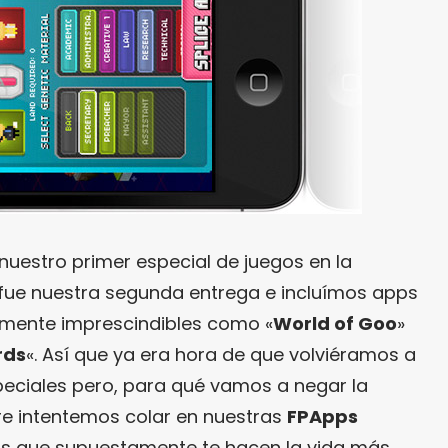
uestro primer especial de juegos en la
 fue nuestra segunda entrega e incluímos apps
lmente imprescindibles como «
World of Goo
»
rds
«. Así que ya era hora de que volviéramos a
eciales pero, para qué vamos a negar la
re intentemos colar en nuestras
FPApps
as que supuestamente te hacen la vida más