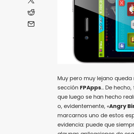
Muy pero muy lejano queda n
sección
FPApps
… De hecho,
que luego se han hecho rea
o, evidentemente, «
Angry Bi
marcarnos uno de estos esp
evidencia: puede que siemp
algunas aplicaciones de es