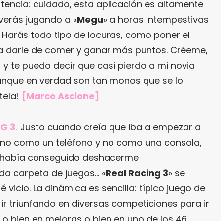
encia: cuidado, esta aplicación es altamente
 verás jugando a «
Megu
» a horas intempestivas
 Harás todo tipo de locuras, como poner el
ra darle de comer y ganar más puntos. Créeme,
s y te puedo decir que casi pierdo a mi novia
Aunque en verdad son tan monos que se lo
tela!
[Marco Ascione]
G 3.
Justo cuando creía que iba a empezar a
ono como un teléfono y no como una consola,
 había conseguido deshacerme
a carpeta de juegos… «
Real Racing 3
» se
 vicio. La dinámica es sencilla: típico juego de
ir triunfando en diversas competiciones para ir
o o bien en mejoras o bien en uno de los 46