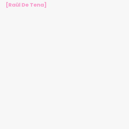
[Raül De Tena]