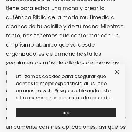
tiene para echar una mano y crear la
auténtica Biblia de la moda multimedia al
alcance de tu bolsillo y de tu mano. Mientras
tanto, nos tenemos que conformar con un
amplísimo abanico que va desde
organizadores de armario hasta los
seguimientos más detallados de todas las
pasarelas del mundo, pasando por aquellas
Utilizamos cookies para asegurar que
que te mantienen puntualmente informada
damos la mejor experiencia al usuario
de todo lo que se cuece en ese universo tan
en nuestra web. Si sigues utilizando este
sitio asumiremos que estás de acuerdo.
inabarcable. En
FPM
partimos de la base de
que, por lo amplio del panorama y la
OK
cantidad de posibilidades, es difícil quedarse
únicamente con tres aplicaciones, así que os