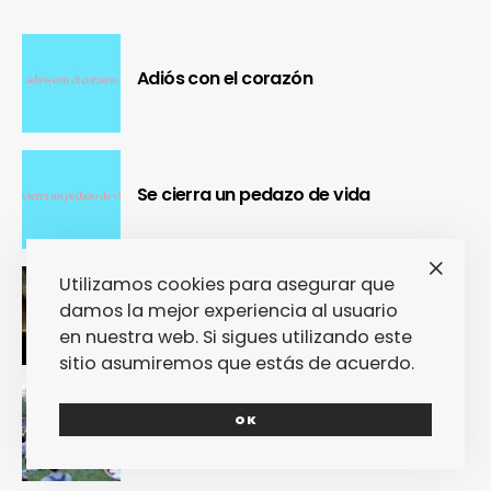
Adiós con el corazón
Se cierra un pedazo de vida
Utilizamos cookies para asegurar que
OUR Fest 2024 convirtió a Ourense en
damos la mejor experiencia al usuario
la capital del Cool Britannia
en nuestra web. Si sigues utilizando este
sitio asumiremos que estás de acuerdo.
Nuestra crónica confirma que Paredes
OK
de Coura 2024 no fue un festival, sino
un Couraíso