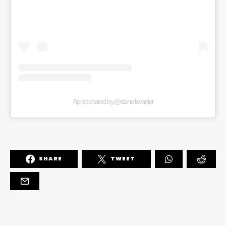
A post shared by @daniellevanier
SHARE
TWEET