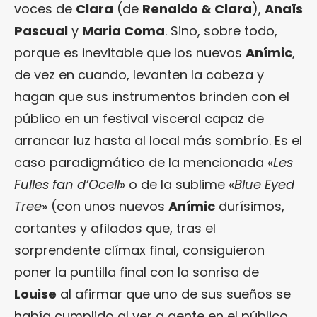
voces de
Clara
(de
Renaldo & Clara
),
Anaïs
Pascual
y
Maria Coma
. Sino, sobre todo,
porque es inevitable que los nuevos
Anímic
,
de vez en cuando, levanten la cabeza y
hagan que sus instrumentos brinden con el
público en un festival visceral capaz de
arrancar luz hasta al local más sombrío. Es el
caso paradigmático de la mencionada «
Les
Fulles fan d’Ocell
» o de la sublime «
Blue Eyed
Tree
» (con unos nuevos
Anímic
durísimos,
cortantes y afilados que, tras el
sorprendente clímax final, consiguieron
poner la puntilla final con la sonrisa de
Louise
al afirmar que uno de sus sueños se
había cumplido al ver a gente en el público