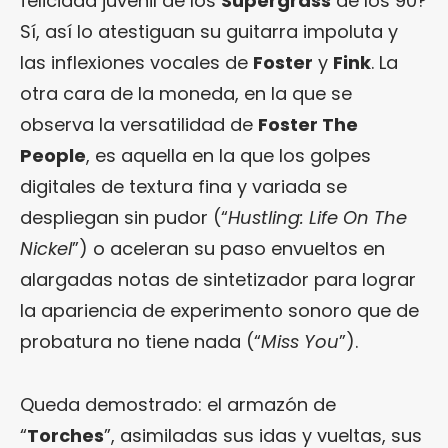
felicidad juvenil de los
Supergrass
de los 90?
Sí, así lo atestiguan su guitarra impoluta y
las inflexiones vocales de
Foster
y
Fink
. La
otra cara de la moneda, en la que se
observa la versatilidad de
Foster The
People
, es aquella en la que los golpes
digitales de textura fina y variada se
despliegan sin pudor (“
Hustling: Life On The
Nickel
”) o aceleran su paso envueltos en
alargadas notas de sintetizador para lograr
la apariencia de experimento sonoro que de
probatura no tiene nada (“
Miss You
”).
Queda demostrado: el armazón de
“
Torches
”, asimiladas sus idas y vueltas, sus