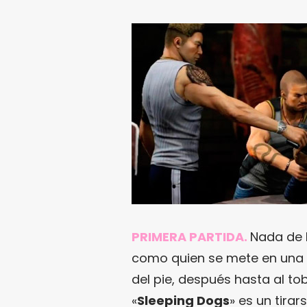
PRIMERA PARTIDA.
Nada de l
como quien se mete en una p
del pie, después hasta al tob
«
Sleeping Dogs
» es un tira