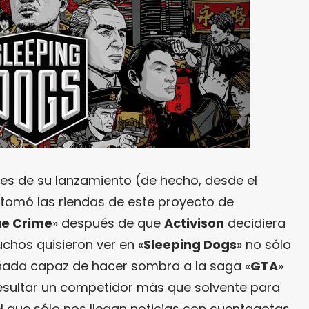
es de su lanzamiento (de hecho, desde el
tomó las riendas de este proyecto de
ue Crime
» después de que
Activison
decidiera
chos quisieron ver en «
Sleeping Dogs
» no sólo
rnada capaz de hacer sombra a la saga «
GTA
»
 resultar un competidor más que solvente para
el que sólo nos llegan noticias con cuentagotas.