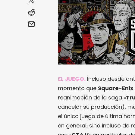
EL JUEGO.
Incluso desde ant
momento que
Square-Enix
reanimación de la saga «
Tr
cancelar su producción), mu
el único juego de última ho
en general, sino incluso de
ese «
GTA V
» en particular d