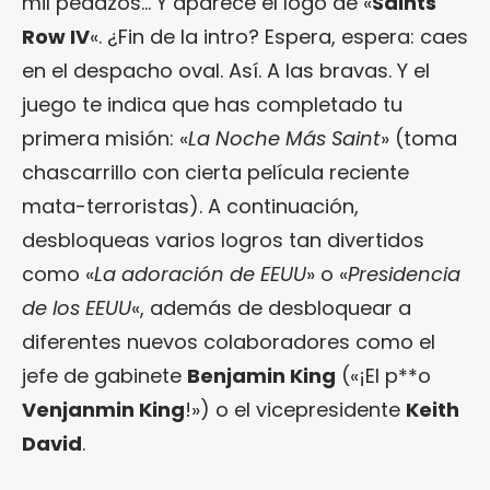
mil pedazos… Y aparece el logo de «
Saints
Row IV
«. ¿Fin de la intro? Espera, espera: caes
en el despacho oval. Así. A las bravas. Y el
juego te indica que has completado tu
primera misión: «
La Noche Más Saint
» (toma
chascarrillo con cierta película reciente
mata-terroristas). A continuación,
desbloqueas varios logros tan divertidos
como «
La adoración de EEUU
» o «
Presidencia
de los EEUU
«, además de desbloquear a
diferentes nuevos colaboradores como el
jefe de gabinete
Benjamin King
(«¡El p**o
Venjanmin King
!») o el vicepresidente
Keith
David
.