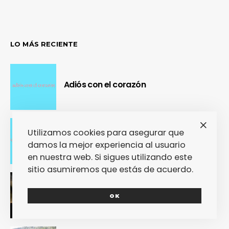
LO MÁS RECIENTE
Adiós con el corazón
Utilizamos cookies para asegurar que
Se cierra un pedazo de vida
damos la mejor experiencia al usuario
en nuestra web. Si sigues utilizando este
sitio asumiremos que estás de acuerdo.
OUR Fest 2024 convirtió a Ourense en
la capital del Cool Britannia
OK