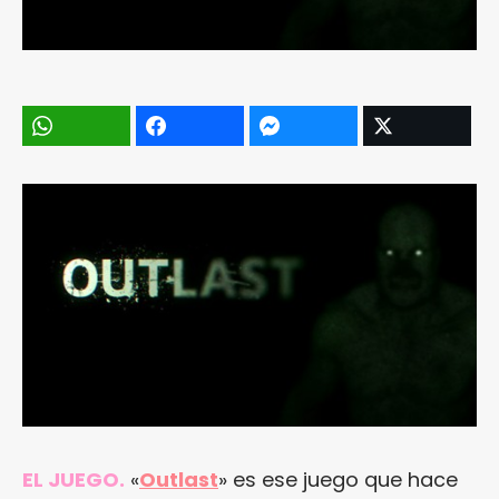
EL JUEGO.
«
Outlast
» es ese juego que hace