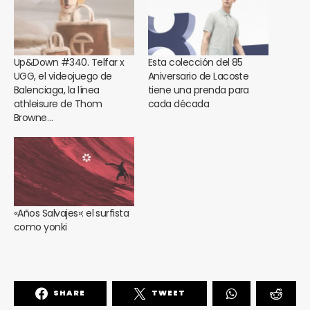
Up&Down #340. Telfar x
Esta colección del 85
UGG, el videojuego de
Aniversario de Lacoste
Balenciaga, la línea
tiene una prenda para
athleisure de Thom
cada década
Browne…
«Años Salvajes»: el surfista
como yonki
SHARE
TWEET