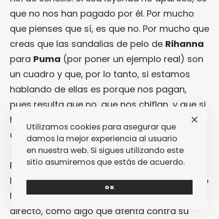
que no nos han pagado por él. Por mucho
que pienses que sí, es que no. Por mucho que
creas que las sandalias de pelo de
Rihanna
para
Puma
(por poner un ejemplo real) son
un cuadro y que, por lo tanto, si estamos
hablando de ellas es porque nos pagan,
pues resulta que no, que nos chiflan, y que si
hablamos de ellas es por eso, porque nos
Utilizamos cookies para asegurar que
chiflan. Y porque nos da la gana.
damos la mejor experiencia al usuario
en nuestra web. Si sigues utilizando este
sitio asumiremos que estás de acuerdo.
Resulta extraño ver cómo cierta facción de
lectores se toman que publiques algo que no
OK
les gusta personalmente como un ataque
directo, como algo que atenta contra su