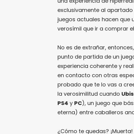
una experiencia de hiperreal
exclusivamente al apartado 
juegos actuales hacen que un
verosímil que ir a comprar el
No es de extrañar, entonces,
punto de partida de un juego
experiencia coherente y reali
en contacto con otras espec
probado que te lo vas a cree
la verosimilitud cuando
Ubis
PS4
y
PC
), un juego que bá
eterna) entre caballeros and
¿Cómo te quedas? ¡Muerta! N