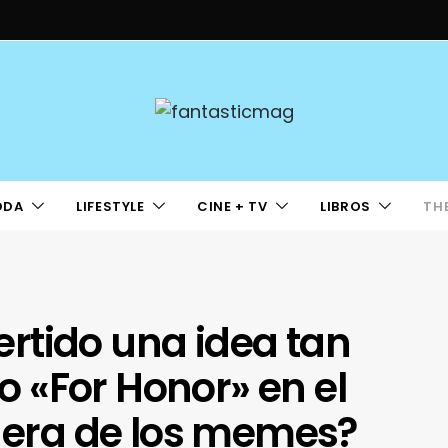
ODA
LIFESTYLE
CINE + TV
LIBROS
TH
rtido una idea tan
 «For Honor» en el
a era de los memes?