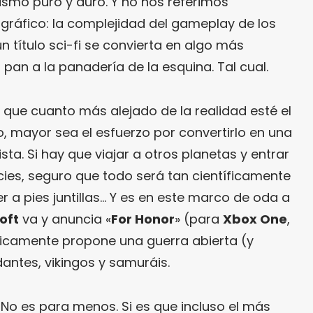
ismo puro y duro. Y no nos referimos
gráfico: la complejidad del gameplay de los
 título sci-fi se convierta en algo más
 pan a la panadería de la esquina. Tal cual.
 que cuanto más alejado de la realidad esté el
, mayor sea el esfuerzo por convertirlo en una
sta. Si hay que viajar a otros planetas y entrar
ies, seguro que todo será tan científicamente
r a pies juntillas… Y es en este marco de oda a
oft
va y anuncia «
For Honor
» (para
Xbox One
,
sicamente propone una guerra abierta (y
antes, vikingos y samuráis.
o es para menos. Si es que incluso el más