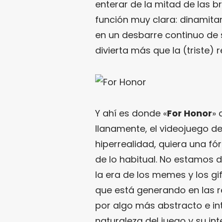
enterar de la mitad de las 
función muy clara: dinamitar l
en un desbarre continuo de
divierta más que la (triste) r
Y ahí es donde «
For Honor
» 
llanamente, el videojuego d
hiperrealidad, quiera una fó
de lo habitual. No estamos 
la era de los memes y los g
que está generando en las r
por algo más abstracto e int
naturaleza del juego y su int