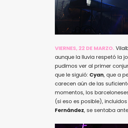
VIERNES, 22 DE MARZO.
Vilal
aunque la lluvia respetó la 
pudimos ver al primer conjun
que le siguió:
Cyan
, que a p
carecen aún de las suficient
momentos, los barcelonese
(si eso es posible), incluid
Fernández
, se sentaba ante