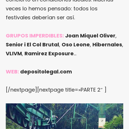
veces lo hemos pensado: todos los
festivales deberían ser así.
GRUPOS IMPERDIBLES:
Joan Miquel Oliver
,
Senior i El Col Brutal
,
Oso Leone
,
Hibernales
,
VLIVM
,
Ramirez Exposure
…
WEB:
depositolegal.com
[/nextpage][nextpage title=»PARTE 2″ ]