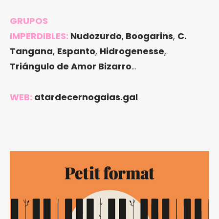
GRUPOS
IMPERDIBLES:
Nudozurdo
,
Boogarins
,
C.
Tangana
,
Espanto
,
Hidrogenesse
,
Triángulo de Amor Bizarro
…
WEB:
atardecernogaias.gal