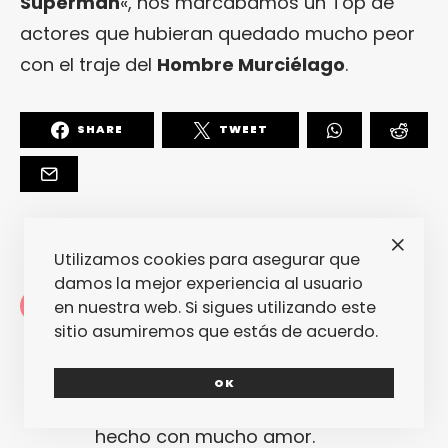
Superman
«, nos marcábamos un Top de
actores que hubieran quedado mucho peor
con el traje del
Hombre Murciélago
.
SHARE
TWEET
Utilizamos cookies para asegurar que
damos la mejor experiencia al usuario
Redacción
en nuestra web. Si sigues utilizando este
La redacción de fantasticmag.es al
sitio asumiremos que estás de acuerdo.
completo... Cualquiera de nosotros
puede haber escrito este post, pero
OK
seguro que el que lo ha escrito lo ha
hecho con mucho amor.