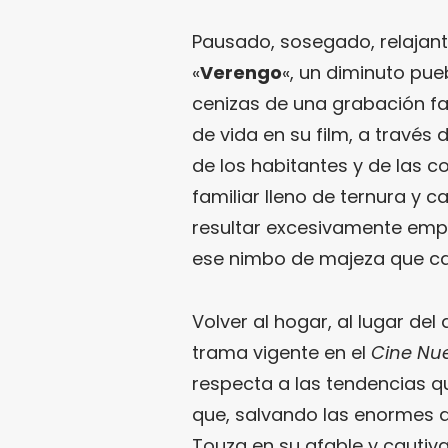
Pausado, sosegado, relajante
«
Verengo
«, un diminuto pu
cenizas de una grabación fa
de vida en su film, a través 
de los habitantes y de las c
familiar lleno de ternura y 
resultar excesivamente empa
ese nimbo de majeza que car
Volver al hogar, al lugar del
trama vigente en el
Cine Nu
respecta a las tendencias q
que, salvando las enormes d
Touza en su afable y cautiva