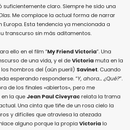
 suficientemente claro. Siempre he sido una
Olas
. Me complace la actual forma de narrar
n Europa. Esta tendencia ya mencionada a
 su transcurso sin más aditamentos.
a ello en el film “
My Friend Victoria
”. Una
scurso de una vida, y el de
Victoria
muta en la
os hombros del (aún pueril)
Savinet
. Cuando
ueda esperando responderse. “
Y, ahora… ¿Qué?
”.
a de los finales «abiertos», pero me
 en la que
Jean Paul Civeyrac
relata la trama
actual. Una cinta que tiñe de un rosa cielo la
os y difíciles que atraviesa la atezada
enlace alguno porque la propia
Victoria
lo