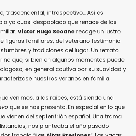
, trascendental, introspectivo… Así es
eblo ya cuasi despoblado que renace de las
miliar.
Víctor Hugo Seoane
recoge un lustro
de figuras familiares, del veterano testimonio
ostumbres y tradiciones del lugar. Un retrato
cariño que, si bien en algunos momentos puede
lagoso, en general cautiva por su suavidad y
acterizase nuestros veranos en familia.
 que venimos, a las raíces, está siendo una
evo
que se nos presenta. En especial en lo que
ue vienen del septentrión español. Una trama
istancias, nos planteaba el año pasado
dor trabajo “
Las Altas Presiones
”. Las vacas