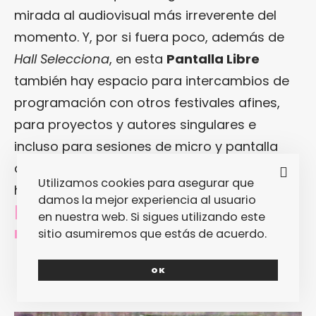
mirada al audiovisual más irreverente del
momento. Y, por si fuera poco, además de
Hall Selecciona
, en esta
Pantalla Libre
también hay espacio para intercambios de
programación con otros festivales afines,
para proyectos y autores singulares e
incluso para sesiones de micro y pantalla
abiertos para todos aquellos que quieran
Utilizamos cookies para asegurar que
hacer algún tipo de contribución audiovisual.
damos la mejor experiencia al usuario
[
Mira la programación de L’Alternativa
en nuestra web. Si sigues utilizando este
Hall
]
sitio asumiremos que estás de acuerdo.
OK