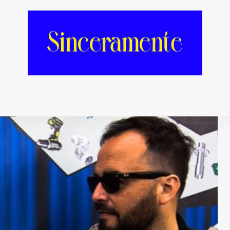
 te pones, también te soluciona la
puta bida,
l Soundcloud de Fernando Lagreca]