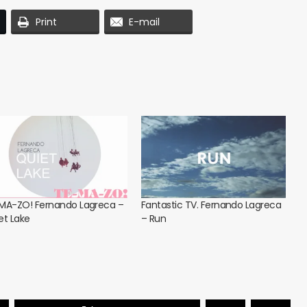
Print
E-mail
MA-ZO! Fernando Lagreca –
Fantastic TV. Fernando Lagreca
et Lake
– Run