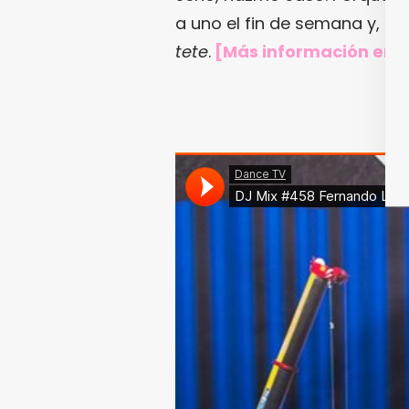
a uno el fin de semana y, si
tete
.
[Más información en e