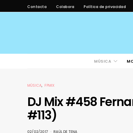
Contacta
Colabora
Política de privacidad
MÚSICA
M
MÚSICA
FPMIX
DJ Mix #458 Ferna
#113)
02/02/2017
RAÜL DE TENA