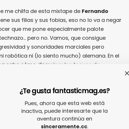
e me chilfa de esta mixtape de
Fernando
ene sus filias y sus fobias, eso no lo va a negar
nocer que me pone especialmente palote
technazo… pero no. Vamos, que consigue
gresividad y sonoridades marciales pero
i robótica ni (lo siento mucho) alemana. En el
ca
sabe cómo diseminar los toques de
 de melodías de esas que sirven para curar
estría como productor de himos cercanos al
¿Te gusta fantasticmag.es?
Pues, ahora que esta web está
, que esto me chifla porque sí, porque yo lo
inactiva, puede interesarte que la
untillas que también te puede gustar a ti? En
aventura continúa en
sinceramente.cc
.
ste es uno de esos mixtapes que le solucionan