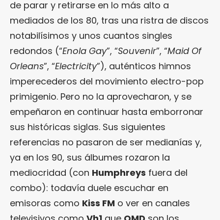
de parar y retirarse en lo más alto a
mediados de los 80, tras una ristra de discos
notabilísimos y unos cuantos singles
redondos (“
Enola Gay
”, “
Souvenir
”, “
Maid Of
Orleans
”, “
Electricity
”), auténticos himnos
imperecederos del movimiento electro-pop
primigenio. Pero no la aprovecharon, y se
empeñaron en continuar hasta emborronar
sus históricas siglas. Sus siguientes
referencias no pasaron de ser medianías y,
ya en los 90, sus álbumes rozaron la
mediocridad (con
Humphreys
fuera del
combo): todavía duele escuchar en
emisoras como
Kiss FM
o ver en canales
televisivos como
Vh1
que
OMD
son los