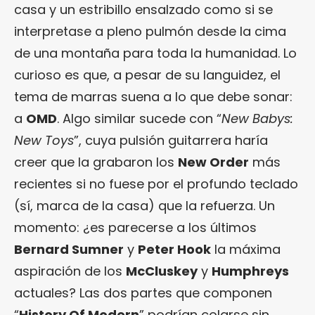
casa y un estribillo ensalzado como si se
interpretase a pleno pulmón desde la cima
de una montaña para toda la humanidad. Lo
curioso es que, a pesar de su languidez, el
tema de marras suena a lo que debe sonar:
a
OMD
. Algo similar sucede con “
New Babys:
New Toys
”, cuya pulsión guitarrera haría
creer que la grabaron los
New Order
más
recientes si no fuese por el profundo teclado
(sí, marca de la casa) que la refuerza. Un
momento: ¿es parecerse a los últimos
Bernard Sumner
y
Peter Hook
la máxima
aspiración de los
McCluskey
y
Humphreys
actuales? Las dos partes que componen
“
History Of Modern
” podrían colarse sin