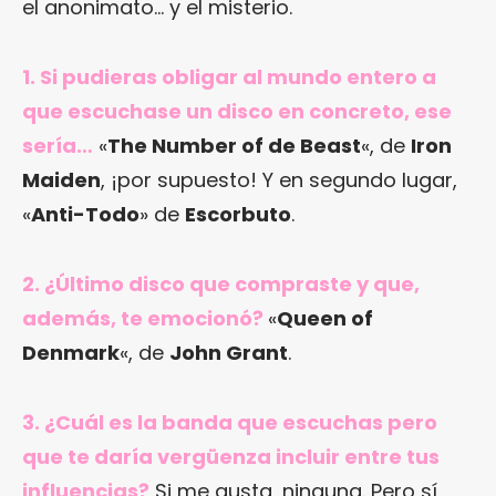
el anonimato… y el misterio.
1. Si pudieras obligar al mundo entero a
que escuchase un disco en concreto, ese
sería…
«
The Number of de Beast
«, de
Iron
Maiden
, ¡por supuesto! Y en segundo lugar,
«
Anti-Todo
» de
Escorbuto
.
2. ¿Último disco que compraste y que,
además, te emocionó?
«
Queen of
Denmark
«, de
John Grant
.
3. ¿Cuál es la banda que escuchas pero
que te daría vergüenza incluir entre tus
influencias?
Si me gusta, ninguna. Pero sí