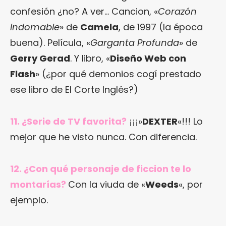
confesión ¿no? A ver… Cancion, «
Corazón
Indomable
» de
Camela
, de 1997 (la época
buena). Película, «
Garganta Profunda
» de
Gerry Gerad
. Y libro, «
Diseño Web con
Flash
» (¿por qué demonios cogí prestado
ese libro de El Corte Inglés?)
11. ¿Serie de TV favorita?
¡¡¡»
DEXTER
«!!! Lo
mejor que he visto nunca. Con diferencia.
12. ¿Con qué personaje de ficcion te lo
montarías?
Con la viuda de «
Weeds
«, por
ejemplo.