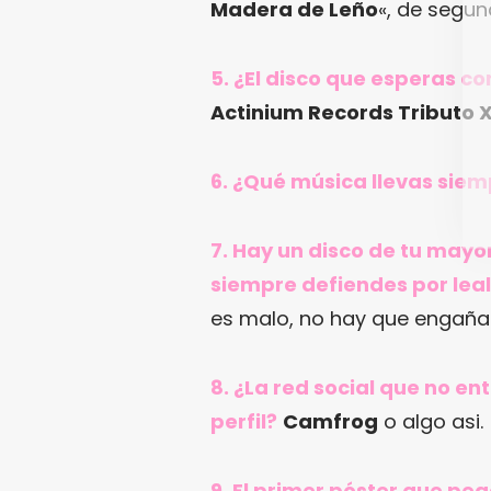
Madera de Leño
«, de segu
5. ¿El disco que esperas 
Actinium Records Tributo X
6. ¿Qué música llevas siem
7. Hay un disco de tu mayo
siempre defiendes por leal
es malo, no hay que engañar
8. ¿La red social que no en
perfil?
Camfrog
o algo asi.
9. El primer póster que pe