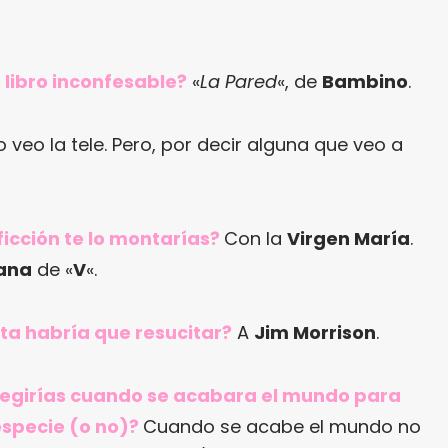
o libro inconfesable?
«
La Pared
«, de
Bambino
.
o veo la tele. Pero, por decir alguna que veo a
ficción te lo montarías?
Con la
Virgen María
.
ana
de «
V
«.
ta habría que resucitar?
A
Jim Morrison
.
elegirías cuando se acabara el mundo para
especie (o no)?
Cuando se acabe el mundo no