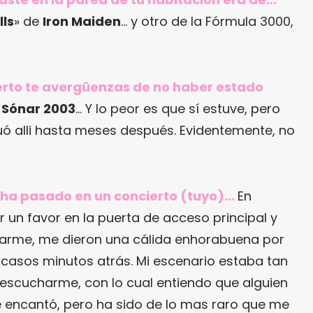
lls
» de
Iron Maiden
… y otro de la Fórmula 3000,
cierto te avergüenzas de no haber estado
n
Sónar 2003
… Y lo peor es que sí estuve, pero
ó alli hasta meses después. Evidentemente, no
e ha pasado en un concierto (tuyo)…
En
ir un favor en la puerta de acceso principal y
ficarme, me dieron una cálida enhorabuena por
escasos minutos atrás. Mi escenario estaba tan
n escucharme, con lo cual entiendo que alguien
e encantó, pero ha sido de lo mas raro que me