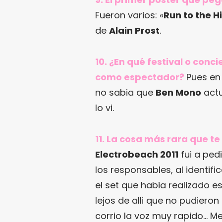
Fueron varios: «
Run to the Hi
de
Alain Prost
.
10. ¿En qué festival o con
como espectador?
Pues e
no sabia que
Ben Mono
actu
lo vi.
11. La cosa más rara que t
Electrobeach 2011
fui a ped
los responsables, al identi
el set que habia realizado 
lejos de alli que no pudiero
corrio la voz muy rapido… M