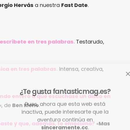
ergio Hervás
a nuestra
Fast Date
.
 descríbete en tres palabras.
Testarudo,
ica en tres palabras.
Intensa, creativa,
¿Te gusta fantasticmag.es?
mundo entero a que escuchase un disco en
Pues, ahora que esta web está
«, de
Ben Mono
.
inactiva, puede interesarte que la
aventura continúa en
raste y que, además, te emocionó?
«
Mas
sinceramente.cc
.