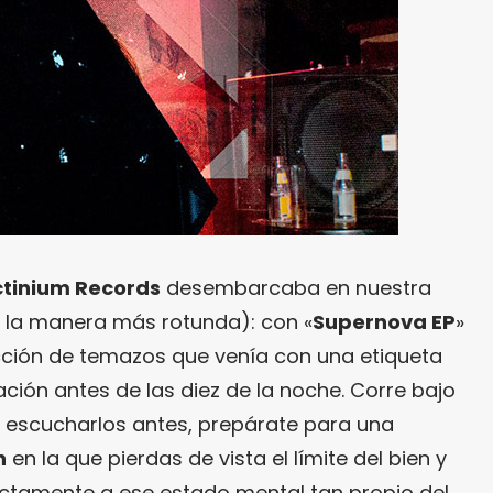
tinium Records
desembarcaba en nuestra
 la manera más rotunda): con «
Supernova EP
»
cción de temazos que venía con una etiqueta
ación antes de las diez de la noche. Corre bajo
es escucharlos antes, prepárate para una
n
en la que pierdas de vista el límite del bien y
rectamente a ese estado mental tan propio del