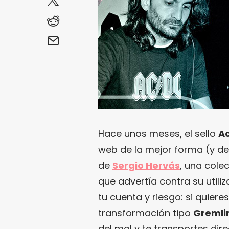
Hace unos meses, el sello
Ac
web de la mejor forma (y de
de
Sergio Hervás
, una cole
que advertía contra su utiliz
tu cuenta y riesgo: si quier
transformación tipo
Gremli
del mal y te transportes di