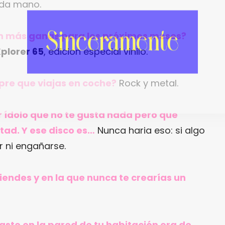
nda mano.
con más ganas para los próximos meses?
plorer 65
, edicion especial vinilo.
pre que viajas en coche?
Rock y metal.
r ídolo que no te gusta nada pero que
tad. Y ese disco es…
Nunca haria eso: si algo
 ni engañarse.
tiendes y en la que nunca te crearías un
gaste en la pared de tu habitación era de…