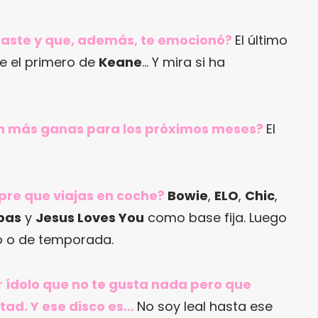
raste y que, además, te emocionó?
El último
 el primero de
Keane
… Y mira si ha
con más ganas para los próximos meses?
El
pre que viajas en coche?
Bowie
,
ELO
,
Chic
,
bas
y
Jesus Loves You
como base fija. Luego
 o de temporada.
r ídolo que no te gusta nada pero que
tad. Y ese disco es…
No soy leal hasta ese