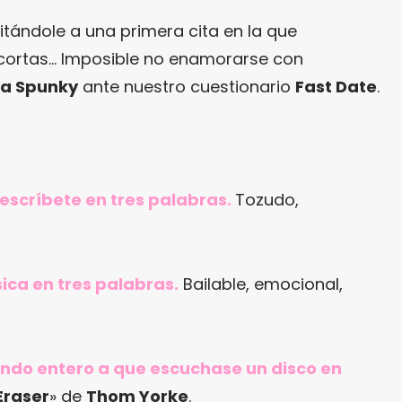
itándole a una primera cita en la que
 cortas… Imposible no enamorarse con
a Spunky
ante nuestro cuestionario
Fast Date
.
 descríbete en tres palabras.
Tozudo,
ica en tres palabras.
Bailable, emocional,
mundo entero a que escuchase un disco en
Eraser
» de
Thom Yorke
.