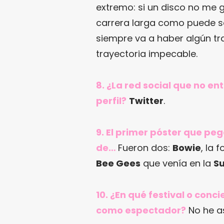
extremo: si un disco no me 
carrera larga como puede s
siempre va a haber algún tra
trayectoria impecable.
8. ¿La red social que no en
perfil?
Twitter
.
9. El primer póster que pe
de…
Fueron dos:
Bowie
, la 
Bee Gees
que venía en la
S
10. ¿En qué festival o con
como espectador?
No he as