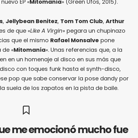
 nuevo EP «
Mitomanía
» (Green Ufos, 2015).
s
,
Jellybean Benitez
,
Tom Tom Club
,
Arthur
es de que «
Like A Virgin
» pegara un chupinazo
cias que el mismo
Rafael Monsalve
pone
 de «
Mitomanía
«. Unas referencias que, a la
cen en un homenaje al disco en sus más que
 disco con toques funk hasta el synth-disco,
ese pop que sabe conservar la pose dandy por
 suela de los zapatos en la pista de baile.
 que me emocionó mucho fue