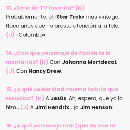
13. ¿Serie de TV favorita? (K)
Probablemente, el «
Star Trek
» más vintage.
Hace años que no presto atención a la tele.
(J)
«Colombo».
14. ¿Con qué personaje de ficción te lo
montarías? (K)
Con
Johanna Mortdecai
.
(J)
Con
Nancy Drew
.
15. ¿A qué celebridad muerta habría que
resucitar? (K)
A
Jesús
. Ah, espera, que ya lo
hizo…
(J)
A
Jimi Hendrix
… ¡o
Jim Henson
!
16. ¿A qué personaje real (que no sea tu