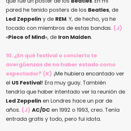
que fue un poster de los
Beatles
. En mi
pared he tenido posters de los
Beatles
, de
Led Zeppelin
y de
REM
. Y, de hecho, ya he
tocado con miembros de estas bandas.
(J)
«
Piece of Mind
«, de
Iron Maiden
.
10. ¿En qué festival o concierto te
avergüenzas de no haber estado como
espectador? (K)
¡Me hubiera encantado ver
el
US Festival
! Era muy guay. También
tendría que haber intentado ver la reunión de
Led Zeppelin
en Londres hace un par de
años.
(J)
AC/DC
en 1992 o 1993, creo. Tenía
entrada gratis y todo, pero fui idota.