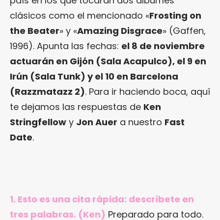
país en los que tocarán dos álbumes
clásicos como el mencionado «
Frosting on
the Beater
» y «
Amazing Disgrace
» (Gaffen,
1996). Apunta las fechas:
el 8 de noviembre
actuarán en Gijón (Sala Acapulco), el 9 en
Irún (Sala Tunk) y el 10 en Barcelona
(Razzmatazz 2)
. Para ir haciendo boca, aquí
te dejamos las respuestas de
Ken
Stringfellow
y
Jon Auer
a nuestro
Fast
Date
.
1. Esto es una cita rápida: descríbete en
tres palabras. (Ken)
Preparado para todo.