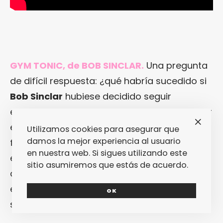
GYM TONIC, de BOB SINCLAR.
Una pregunta
de difícil respuesta: ¿qué habría sucedido si
Bob Sinclar
hubiese decidido seguir
explorando el funky-house en vez de abrazar
el dance más patillero? Que quizá habría
Utilizamos cookies para asegurar que
damos la mejor experiencia al usuario
facturado más bombas sudorosas como
en nuestra web. Si sigues utilizando este
esta, producida por
Thomas Bangalter
y
sitio asumiremos que estás de acuerdo.
con la voz de una aeróbica
Jane Fonda
que
expresaría su desacuerdo por haberla
OK
sampleado.