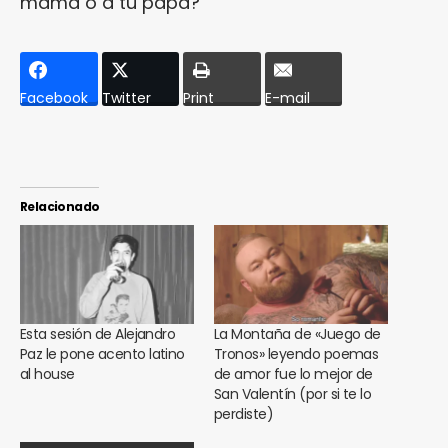
mamá o a tu papá?
Facebook
Twitter
Print
E-mail
Relacionado
Esta sesión de Alejandro
La Montaña de «Juego de
Paz le pone acento latino
Tronos» leyendo poemas
al house
de amor fue lo mejor de
San Valentín (por si te lo
perdiste)