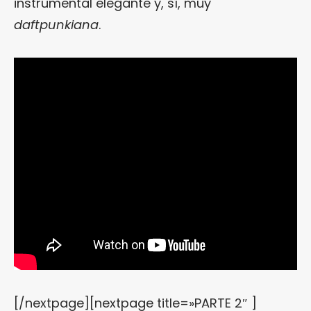
instrumental elegante y, sí, muy
daftpunkiana
.
[/nextpage][nextpage title=»PARTE 2″ ]