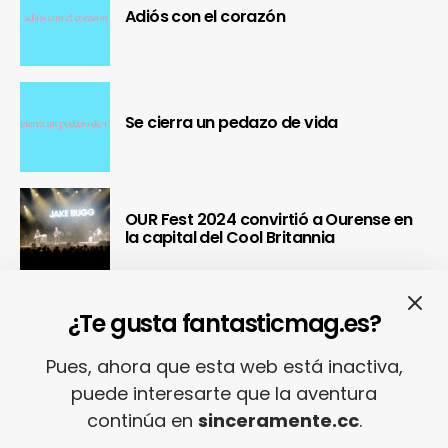
Adiós con el corazón
Se cierra un pedazo de vida
OUR Fest 2024 convirtió a Ourense en
la capital del Cool Britannia
Nuestra crónica confirma que Paredes
¿Te gusta fantasticmag.es?
de Coura 2024 no fue un festival, sino
un Couraíso
Pues, ahora que esta web está inactiva,
puede interesarte que la aventura
continúa en
sinceramente.cc
.
Nuestra crónica del Sinsal 2024 prueba
que fue la edición más internacional y