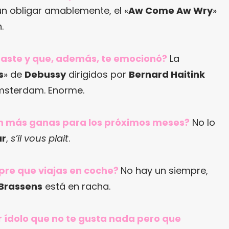
un obligar amablemente, el «
Aw Come Aw Wry
»
.
raste y que, además, te emocionó?
La
s
» de
Debussy
dirigidos por
Bernard Haitink
sterdam. Enorme.
con más ganas para los próximos meses?
No lo
ar
,
s’il vous plait
.
pre que viajas en coche?
No hay un siempre,
Brassens
está en racha.
r ídolo que no te gusta nada pero que