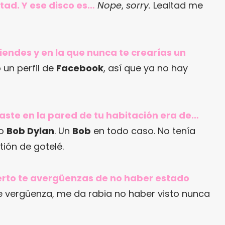
tad. Y ese disco es…
Nope
,
sorry.
Lealtad me
tiendes y en la que nunca te crearías un
 un perfil de
Facebook
, así que ya no hay
gaste en la pared de tu habitación era de…
o
Bob Dylan
. Un
Bob
en todo caso. No tenía
ión de gotelé.
cierto te avergüenzas de no haber estado
 vergüenza, me da rabia no haber visto nunca