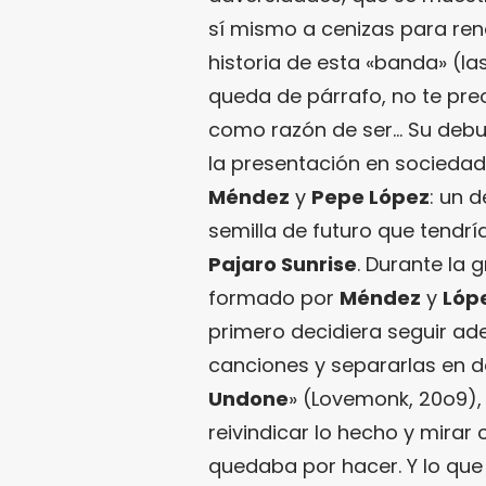
sí mismo a cenizas para ren
historia de esta «banda» (la
queda de párrafo, no te pr
como razón de ser… Su debut
la presentación en socieda
Méndez
y
Pepe López
: un 
semilla de futuro que tendr
Pajaro Sunrise
. Durante la 
formado por
Méndez
y
Lóp
primero decidiera seguir ad
canciones y separarlas en d
Undone
» (Lovemonk, 20o9),
reivindicar lo hecho y mirar 
quedaba por hacer. Y lo que