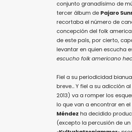
conjunto granadísimo de mú
tercer álbum de
Pajaro Sun
recortaba el número de can
concepción del folk americ
de este país, por cierto, ca
levantar en quien escucha e
escucho folk americano he
Fiel a su periodicidad bianua
breve… Y fiel a su adicción a
2013) va a romper los esqu
lo que van a encontrar en e
Méndez
ha decidido produci
(excepto la percusión de un 
«
Kulturkatzenjammer
» pro