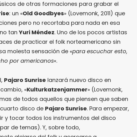
sicos de otras formaciones para grabar el
rise
: un «
Old Goodbyes
» (Lovemonk, 2011) que
ciones pero no recortaba para nada en esa
ano tan
Yuri Méndez
. Uno de los pocos artistas
paces de practicar el folk norteamericano sin
sa molesta sensación de «
para escuchar esto,
cho por americanos
«.
l,
Pajaro Sunrise
lanzará nuevo disco en
l cambio, «
Kulturkatzenjammer
» (Lovemonk,
emas de todos aquellos que piensen que saben
l cuarto disco de
Pajaro Sunrise
. Para empezar,
r y tocar todos los instrumentos del disco
par de temas). Y, sobre todo,
mete alejarse del folk y acercarse a