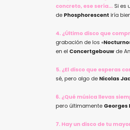
concreto, ese sería…
Si es 
de
Phosphorescent
iría bien
4. ¿Último disco que comp
grabación de los «
Nocturno
en el
Concertgebouw
de Am
5. ¿El disco que esperas 
sé, pero algo de
Nicolas Ja
6. ¿Qué música llevas siem
pero últimamente
Georges 
7. Hay un disco de tu mayo