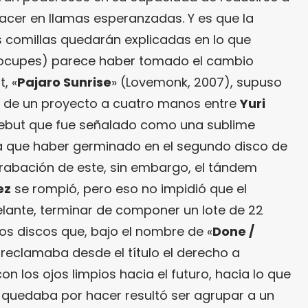
acer en llamas esperanzadas. Y es que la
s comillas quedarán explicadas en lo que
eocupes) parece haber tomado el cambio
, «
Pajaro Sunrise
» (Lovemonk, 2007), supuso
d de un proyecto a cuatro manos entre
Yuri
debut que fue señalado como una sublime
ía que haber germinado en el segundo disco de
grabación de este, sin embargo, el tándem
ez
se rompió, pero eso no impidió que el
elante, terminar de componer un lote de 22
os discos que, bajo el nombre de «
Done /
 reclamaba desde el título el derecho a
con los ojos limpios hacia el futuro, hacia lo que
 quedaba por hacer resultó ser agrupar a un