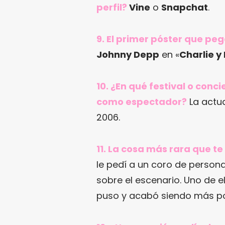
perfil?
Vine
o
Snapchat
.
9. El primer póster que pe
Johnny Depp
en «
Charlie y
10. ¿En qué festival o con
como espectador?
La actu
2006.
11. La cosa más rara que t
le pedí a un coro de person
sobre el escenario. Uno de e
puso y acabó siendo más po