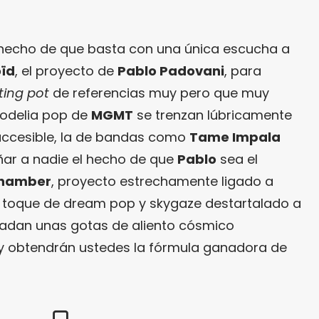
 hecho de que basta con una única escucha a
ïd
, el proyecto de
Pablo Padovani
, para
ting pot
de referencias muy pero que muy
codelia pop de
MGMT
se trenzan lúbricamente
accesible, la de bandas como
Tame Impala
ñar a nadie el hecho de que
Pablo
sea el
Chamber
, proyecto estrechamente ligado a
n toque de dream pop y skygaze destartalado a
ñadan unas gotas de aliento cósmico
y obtendrán ustedes la fórmula ganadora de