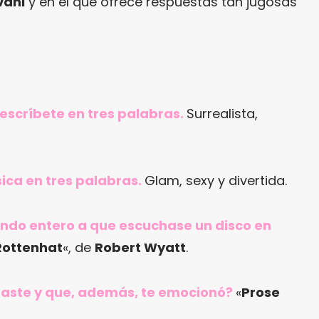
vani
y en el que ofrece respuestas tan jugosas
 descríbete en tres palabras.
Surrealista,
ica en tres palabras.
Glam, sexy y divertida.
mundo entero a que escuchase un disco en
Rottenhat
«, de
Robert Wyatt
.
raste y que, además, te emocionó?
«
Prose