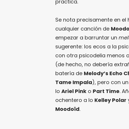
practica.
Se nota precisamente en el
cualquier canción de
Moodo
empezar a barruntar un
mel
sugerente: los ecos a la psi
con otra psicodelia menos 
(de hecho, no debería extra
batería de
Melody’s Echo 
Tame Impala
), pero con u
lo
Ariel Pink
o
Part Time
. A
ochentero a lo
Kelley Polar
Moodoïd
.