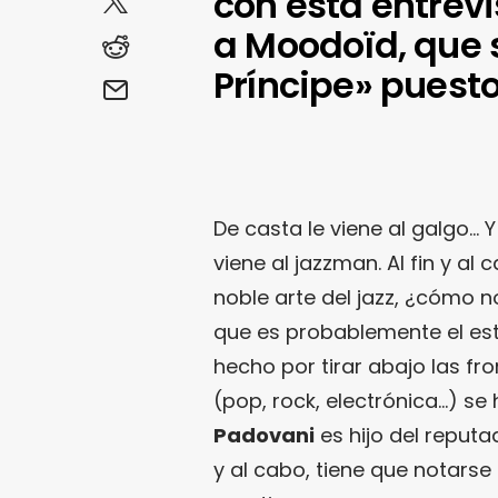
con esta entrevi
a Moodoïd, que 
Príncipe» puesto
De casta le viene al galgo… 
viene al jazzman. Al fin y a
noble arte del jazz, ¿cómo 
que es probablemente el esti
hecho por tirar abajo las f
(pop, rock, electrónica…) s
Padovani
es hijo del reput
y al cabo, tiene que notars