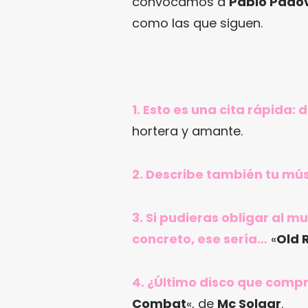
convocamos a
Pablo Pado
como las que siguen.
1. Esto es una cita rápida:
hortera y amante.
2. Describe también tu mús
3. Si pudieras obligar al 
concreto, ese sería…
«
Old 
4. ¿Último disco que comp
Combat
«, de
Mc Solaar
.