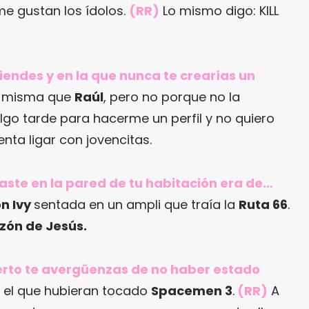
e gustan los ídolos.
(RR)
Lo mismo digo: KILL
tiendes y en la que nunca te crearías un
 misma que
Raúl
, pero no porque no la
algo tarde para hacerme un perfil y no quiero
nta ligar con jovencitas.
gaste en la pared de tu habitación era de…
n Ivy
sentada en un ampli que traía la
Ruta 66
.
zón de Jesús.
cierto te avergüenzas de no haber estado
 el que hubieran tocado
Spacemen 3
.
(RR)
A