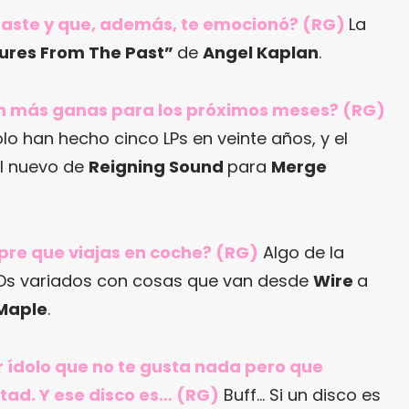
raste y que, además, te emocionó? (RG)
La
tures From The Past”
de
Angel Kaplan
.
con más ganas para los próximos meses? (RG)
ólo han hecho cinco LPs en veinte años, y el
l nuevo de
Reigning Sound
para
Merge
pre que viajas en coche? (RG)
Algo de la
Ds variados con cosas que van desde
Wire
a
 Maple
.
r ídolo que no te gusta nada pero que
tad. Y ese disco es… (RG)
Buff… Si un disco es