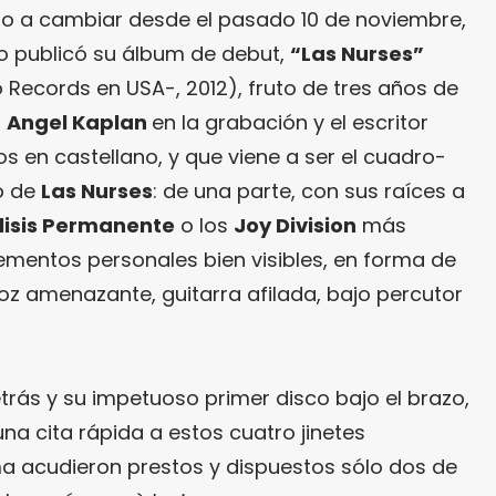
 a cambiar desde el pasado 10 de noviembre,
o publicó su álbum de debut,
“Las Nurses”
ecords en USA-, 2012), fruto de tres años de
n
Angel Kaplan
en la grabación y el escritor
os en castellano, y que viene a ser el cuadro-
o de
Las Nurses
: de una parte, con sus raíces a
lisis Permanente
o los
Joy Division
más
elementos personales bien visibles, en forma de
oz amenazante, guitarra afilada, bajo percutor
etrás y su impetuoso primer disco bajo el brazo,
na cita rápida a estos cuatro jinetes
ma acudieron prestos y dispuestos sólo dos de