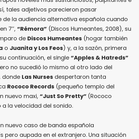
í, tales adjetivos parecieron pasar
e de la audiencia alternativa española cuando
en 7’’,
“Rémora”
(Discos Humeantes, 2008),
su
 amparo de
Discos Humeantes
(hogar también
a
o
Juanita y Los Feos
) y, a la sazón, primera
 su continuación, el single
“Apples & Hatreds”
ero no sucedió lo mismo al otro lado del
s, donde
Las Nurses
despertaron tanta
ica
Rococo Records
(pequeño templo del
un nuevo maxi,
“Just So Pretty”
(Rococo
 a la velocidad del sonido.
un nuevo caso de banda española
s pero aupada en el extranjero. Una situación