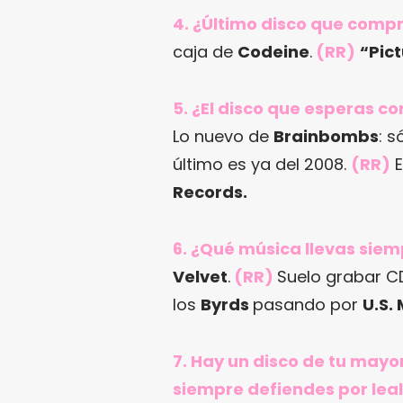
4. ¿Último disco que comp
caja de
Codeine
.
(RR)
“Pic
5. ¿El disco que esperas 
Lo nuevo de
Brainbombs
: s
último es ya del 2008.
(RR)
E
Records.
6. ¿Qué música llevas siem
Velvet
.
(RR)
Suelo grabar C
los
Byrds
pasando por
U.S.
7. Hay un disco de tu mayo
siempre defiendes por leal