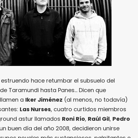
n estruendo hace retumbar el subsuelo del
sde Taramundi hasta Panes… Dicen que
 llamen a
Iker Jiménez
(al menos, no todavía)
santes:
Las Nurses
, cuatro curtidos miembros
ground astur llamados
Roni Río
,
Raúl Gil
,
Pedro
un buen día del año 2008, decidieron unirse
rupos noveles más sustanciosos, palpitantes e