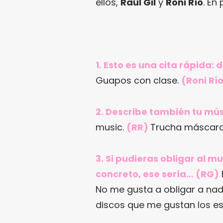
ellos,
Raúl Gil
y
Roni Río
. En
1. Esto es una cita rápida: 
Guapos con clase.
(Roni Rí
2. Describe también tu mús
music.
(RR)
Trucha máscara 
3. Si pudieras obligar al 
concreto, ese sería… (RG)
No me gusta a obligar a nad
discos que me gustan los e