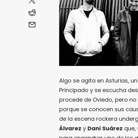
Algo se agita en Asturias, u
Principado y se escucha de
procede de Oviedo, pero no
porque se conocen sus cau
de la escena rockera under
Álvarez
y
Dani
Suárez
que, 
para engendrar uno de los g