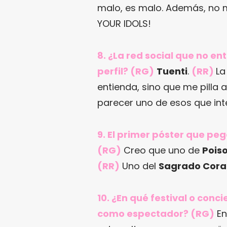
malo, es malo. Además, no m
YOUR IDOLS!
8. ¿La red social que no en
perfil? (RG)
Tuenti
.
(RR)
La
entienda, sino que me pilla 
parecer uno de esos que inte
9. El primer póster que pe
(RG)
Creo que uno de
Poiso
(RR)
Uno del
Sagrado Cora
10. ¿En qué festival o con
como espectador? (RG)
En