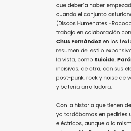
que debería haber empezado
cuando el conjunto asturian
(Discos Humenates -Rococo R
trabajo en colaboración co
Chus Fernández
en los text
resumen del estilo expansiv
la vista, como
Suicide
,
Pará
incisivos; de otra, con sus 
post-punk, rock y noise de v
y batería arrolladora.
Con la historia que tienen d
ya tardábamos en pedirles u
eléctricos, aunque a la mis