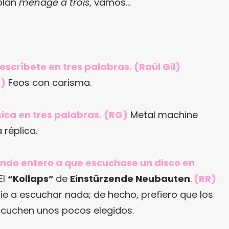
 plan
ménage à trois
, vamos…
descríbete en tres palabras. (Raúl Gil)
o)
Feos con carisma.
ica en tres palabras. (RG)
Metal machine
réplica.
mundo entero a que escuchase un disco en
El
“Kollaps”
de
Einstürzende Neubauten
.
(RR)
ie a escuchar nada; de hecho, prefiero que los
scuchen unos pocos elegidos.